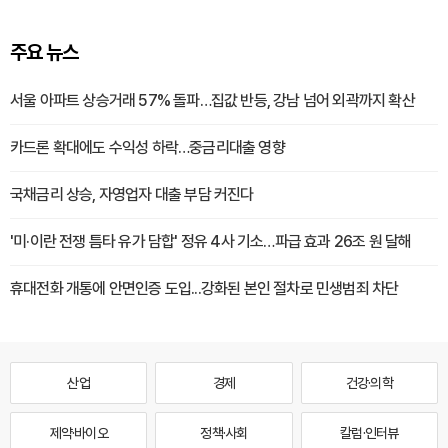
주요 뉴스
서울 아파트 상승거래 57% 돌파…집값 반등, 강남 넘어 외곽까지 확산
카드론 확대에도 수익성 하락…중금리대출 영향
국채금리 상승, 자영업자 대출 부담 커진다
'미·이란 전쟁 틈타 유가 담합' 정유 4사 기소…파급 효과 26조 원 달해
휴대전화 개통에 안면인증 도입...강화된 본인 절차로 민생범죄 차단
산업
경제
건강·의학
제약·바이오
정책·사회
칼럼·인터뷰