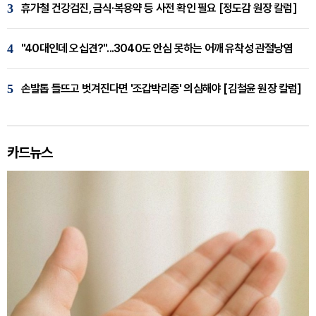
3
휴가철 건강검진, 금식·복용약 등 사전 확인 필요 [정도감 원장 칼럼]
4
"40대인데 오십견?"...3040도 안심 못하는 어깨 유착성 관절낭염
5
손발톱 들뜨고 벗겨진다면 '조갑박리증' 의심해야 [김철윤 원장 칼럼]
카드뉴스