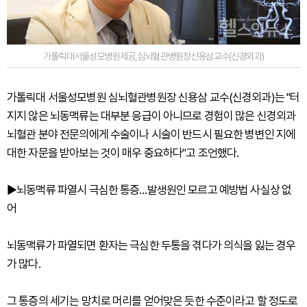
가톨릭대서울성모병원제공,심뇌혈관병원장신용삼교수(신경외과)
가톨릭대 서울성모병원 심뇌혈관병원장 신용삼 교수(신경외과)는 "터
지지 않은 뇌동맥류는 대부분 응급이 아니므로 경험이 많은 신경외과
뇌혈관 분야 전문의에게 수술이나 시술이 반드시 필요한 병변인 지에
대한 자문을 받아보는 것이 매우 중요하다"고 조언했다.
▶뇌동맥류 파열시 극심한 통증…발생원인 모르고 예방법 사실상 없
어
뇌동맥류가 파열되면 환자는 극심한 두통을 겪다가 의식을 잃는 경우
가 많다.
그 통증의 세기는 망치로 머리를 얻어맞은 듯한 수준이라고 할 정도로