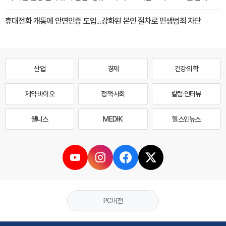
휴대전화 개통에 안면인증 도입...강화된 본인 절차로 민생범죄 차단
산업
경제
건강·의학
제약·바이오
정책·사회
칼럼·인터뷰
웰니스
MEDI·K
헬스인뉴스
PC버전