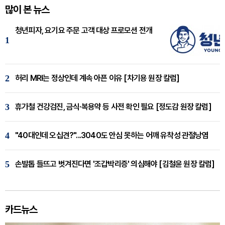
많이 본 뉴스
청년피자, 요기요 주문 고객 대상 프로모션 전개
1
2
허리 MRI는 정상인데 계속 아픈 이유 [차기용 원장 칼럼]
3
휴가철 건강검진, 금식·복용약 등 사전 확인 필요 [정도감 원장 칼럼]
4
"40대인데 오십견?"...3040도 안심 못하는 어깨 유착성 관절낭염
5
손발톱 들뜨고 벗겨진다면 '조갑박리증' 의심해야 [김철윤 원장 칼럼]
카드뉴스