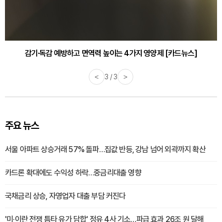
감기·독감 예방하고 면역력 높이는 4가지 영양제 [카드뉴스]
<
3 / 3
>
주요 뉴스
서울 아파트 상승거래 57% 돌파…집값 반등, 강남 넘어 외곽까지 확산
카드론 확대에도 수익성 하락…중금리대출 영향
국채금리 상승, 자영업자 대출 부담 커진다
'미·이란 전쟁 틈타 유가 담합' 정유 4사 기소…파급 효과 26조 원 달해