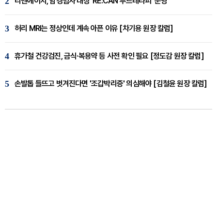
2
리엔에이치, 암경험자 대상 ‘RE:CAN 푸드테라피’ 운영
3
허리 MRI는 정상인데 계속 아픈 이유 [차기용 원장 칼럼]
4
휴가철 건강검진, 금식·복용약 등 사전 확인 필요 [정도감 원장 칼럼]
5
손발톱 들뜨고 벗겨진다면 '조갑박리증' 의심해야 [김철윤 원장 칼럼]