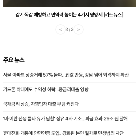
감기·독감 예방하고 면역력 높이는 4가지 영양제 [카드뉴스]
<
3 / 3
>
주요 뉴스
서울 아파트 상승거래 57% 돌파…집값 반등, 강남 넘어 외곽까지 확산
카드론 확대에도 수익성 하락…중금리대출 영향
국채금리 상승, 자영업자 대출 부담 커진다
'미·이란 전쟁 틈타 유가 담합' 정유 4사 기소…파급 효과 26조 원 달해
휴대전화 개통에 안면인증 도입...강화된 본인 절차로 민생범죄 차단