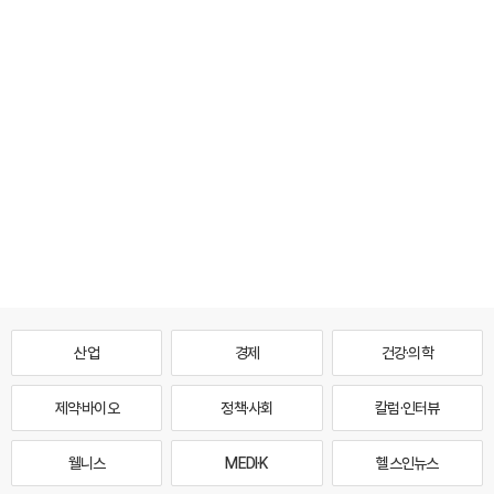
산업
경제
건강·의학
제약·바이오
정책·사회
칼럼·인터뷰
웰니스
MEDI·K
헬스인뉴스