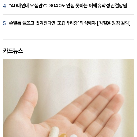
4
"40대인데 오십견?"...3040도 안심 못하는 어깨 유착성 관절낭염
5
손발톱 들뜨고 벗겨진다면 '조갑박리증' 의심해야 [김철윤 원장 칼럼]
카드뉴스