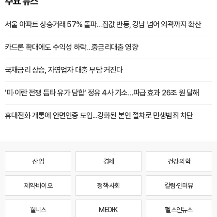
주요 뉴스
서울 아파트 상승거래 57% 돌파…집값 반등, 강남 넘어 외곽까지 확산
카드론 확대에도 수익성 하락…중금리대출 영향
국채금리 상승, 자영업자 대출 부담 커진다
'미·이란 전쟁 틈타 유가 담합' 정유 4사 기소…파급 효과 26조 원 달해
휴대전화 개통에 안면인증 도입...강화된 본인 절차로 민생범죄 차단
산업
경제
건강·의학
제약·바이오
정책·사회
칼럼·인터뷰
웰니스
MEDI·K
헬스인뉴스