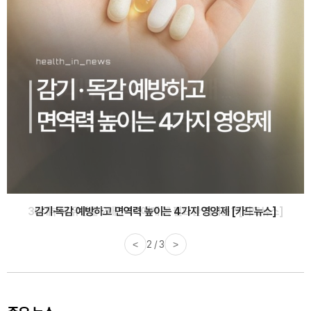
감기·독감 예방하고 면역력 높이는 4가지 영양제 [카드뉴스]
<
3 / 3
>