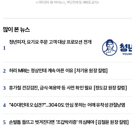
<저작권자 © 하이뉴스, 무단전재 및 재배포 금지>
많이 본 뉴스
청년피자, 요기요 주문 고객 대상 프로모션 전개
1
2
허리 MRI는 정상인데 계속 아픈 이유 [차기용 원장 칼럼]
3
휴가철 건강검진, 금식·복용약 등 사전 확인 필요 [정도감 원장 칼럼]
4
"40대인데 오십견?"...3040도 안심 못하는 어깨 유착성 관절낭염
5
손발톱 들뜨고 벗겨진다면 '조갑박리증' 의심해야 [김철윤 원장 칼럼]