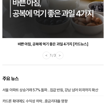
30대부터 유병률 2배...여자에게 꼭 필요한 검사는? [카드뉴스]
바쁜 아침, 공복에 먹기 좋은 과일 4가지 [카드뉴스]
<
1 / 3
>
주요 뉴스
서울 아파트 상승거래 57% 돌파…집값 반등, 강남 넘어 외곽까지 확산
카드론 확대에도 수익성 하락…중금리대출 영향