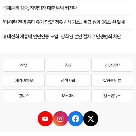
국채금리 상승, 자영업자 대출 부담 커진다
'미·이란 전쟁 틈타 유가 담합' 정유 4사 기소…파급 효과 26조 원 달해
휴대전화 개통에 안면인증 도입...강화된 본인 절차로 민생범죄 차단
산업
경제
건강·의학
제약·바이오
정책·사회
칼럼·인터뷰
웰니스
MEDI·K
헬스인뉴스