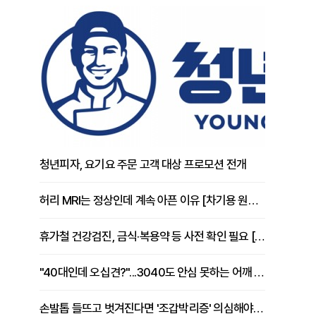
청년피자, 요기요 주문 고객 대상 프로모션 전개
허리 MRI는 정상인데 계속 아픈 이유 [차기용 원장 칼럼]
휴가철 건강검진, 금식·복용약 등 사전 확인 필요 [정도감 원장 칼럼]
"40대인데 오십견?"...3040도 안심 못하는 어깨 유착성 관절낭염
손발톱 들뜨고 벗겨진다면 '조갑박리증' 의심해야 [김철윤 원장 칼럼]