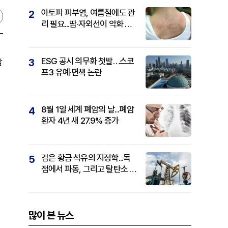
아토피 피부염, 여름철에도 관
2
리 필요...땀·자외선이 악화 요
인
ESG 공시 의무화 첫발…스코
3
암
프3 유예·면책 논란
8월 1일 세계 폐암의 날...폐암
4
환자 4년 새 27.9% 증가
검은 황금 석유의 지정학...독
5
점에서 파동, 그리고 탈탄소 패
권까지
많이 본 뉴스