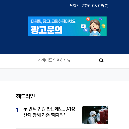
발행일: 2026-08-08(토)
헤드라인
두 번의 법원 판단에도…여성
1
산재 장해 기준 ‘제자리’