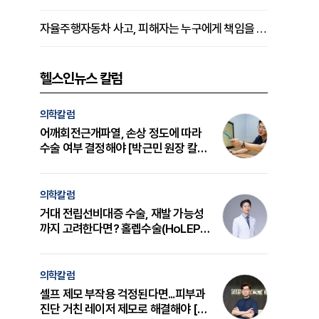
자율주행자동차 사고, 피해자는 누구에게 책임을 물을 수 있을까
헬스인뉴스 칼럼
의학칼럼
어깨회전근개파열, 손상 정도에 따라
수술 여부 결정해야 [박근민 원장 칼
럼]
의학칼럼
거대 전립선비대증 수술, 재발 가능성
까지 고려한다면? 홀렙수술(HoLEP)
의 원리와 선택 기준 [길건 원장 칼럼]
의학칼럼
셀프 제모 부작용 걱정된다면...피부과
진단 거친 레이저 제모로 해결해야 [변