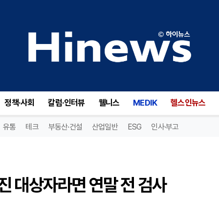
자궁경부암, 올해 국가건강검진 대상자라면 연말 전 검사 서둘러야 [정희정 원장 칼럼]
정책·사회
칼럼·인터뷰
웰니스
MEDIK
헬스인뉴스
유통
테크
부동산·건설
산업일반
ESG
인사·부고
진 대상자라면 연말 전 검사