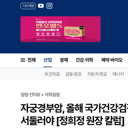
기사제보
전체
산업
경제
건강·의학
제약·바이오
보건의료
금융·증권
자동차·항공
에너지
칼럼·인터뷰 > 의학칼럼
자궁경부암, 올해 국가건강검
서둘러야 [정희정 원장 칼럼]