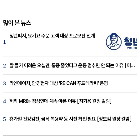
많이 본 뉴스
청년피자, 요기요 주문 고객 대상 프로모션 전개
1
2
팔 들기 어려운 오십견, 통증 줄었다고 운동 멈추면 안 되는 이유 [이병욱 원장 칼럼]
3
리엔에이치, 암경험자 대상 ‘RE:CAN 푸드테라피’ 운영
4
허리 MRI는 정상인데 계속 아픈 이유 [차기용 원장 칼럼]
5
휴가철 건강검진, 금식·복용약 등 사전 확인 필요 [정도감 원장 칼럼]