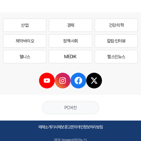
산업
경제
건강·의학
제약·바이오
정책·사회
칼럼·인터뷰
웰니스
MEDI·K
헬스인뉴스
PC버전
매체소개
기사제보
광고문의
개인정보처리방침
제호: hinews(하이뉴스)