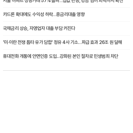
서울 아파트 상승거래 57% 돌파…집값 반등, 강남 넘어 외곽까지 확산
카드론 확대에도 수익성 하락…중금리대출 영향
국채금리 상승, 자영업자 대출 부담 커진다
'미·이란 전쟁 틈타 유가 담합' 정유 4사 기소…파급 효과 26조 원 달해
휴대전화 개통에 안면인증 도입...강화된 본인 절차로 민생범죄 차단