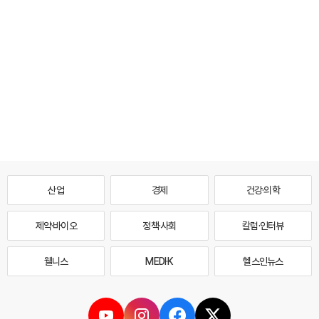
산업
경제
건강·의학
제약·바이오
정책·사회
칼럼·인터뷰
웰니스
MEDI·K
헬스인뉴스