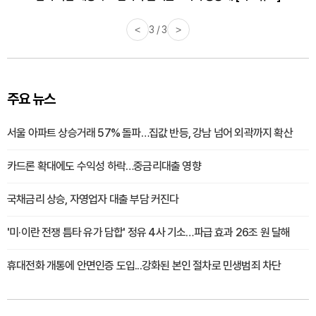
<
3 / 3
>
주요 뉴스
서울 아파트 상승거래 57% 돌파…집값 반등, 강남 넘어 외곽까지 확산
카드론 확대에도 수익성 하락…중금리대출 영향
국채금리 상승, 자영업자 대출 부담 커진다
'미·이란 전쟁 틈타 유가 담합' 정유 4사 기소…파급 효과 26조 원 달해
휴대전화 개통에 안면인증 도입...강화된 본인 절차로 민생범죄 차단