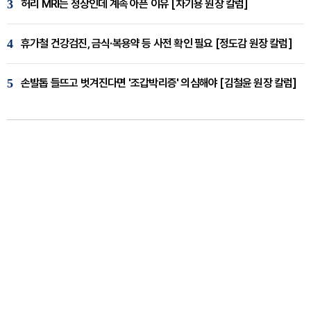
3
허리 MRI는 정상인데 계속 아픈 이유 [차기용 원장 칼럼]
4
휴가철 건강검진, 금식·복용약 등 사전 확인 필요 [정도감 원장 칼럼]
5
손발톱 들뜨고 벗겨진다면 '조갑박리증' 의심해야 [김철윤 원장 칼럼]