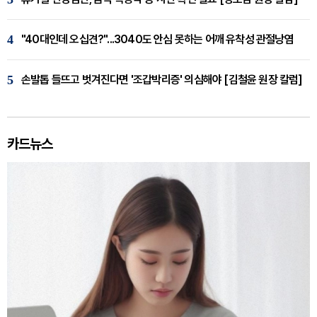
4
"40대인데 오십견?"...3040도 안심 못하는 어깨 유착성 관절낭염
5
손발톱 들뜨고 벗겨진다면 '조갑박리증' 의심해야 [김철윤 원장 칼럼]
카드뉴스