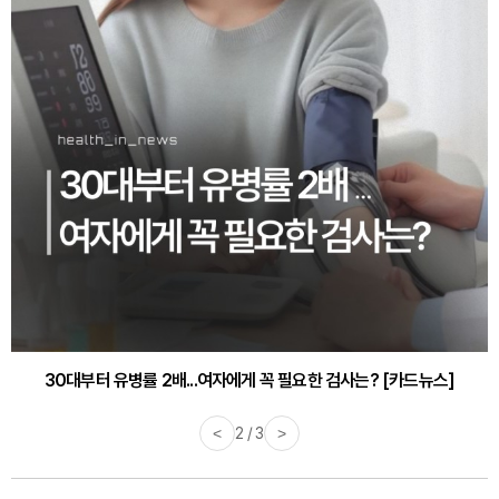
30대부터 유병률 2배...여자에게 꼭 필요한 검사는? [카드뉴스]
감기·독감 예방하고 면역력 높이는 4가지 영양제 [카드뉴스]
<
2 / 3
>