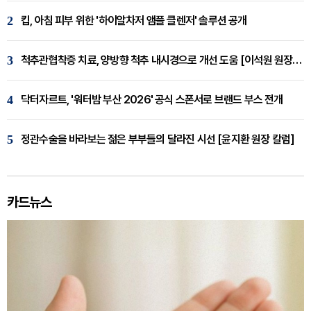
2
킵, 아침 피부 위한 '하이알차저 앰플 클렌저' 솔루션 공개
3
척추관협착증 치료, 양방향 척추 내시경으로 개선 도움 [이석원 원장 칼럼]
4
닥터자르트, '워터밤 부산 2026' 공식 스폰서로 브랜드 부스 전개
5
정관수술을 바라보는 젊은 부부들의 달라진 시선 [윤지환 원장 칼럼]
카드뉴스