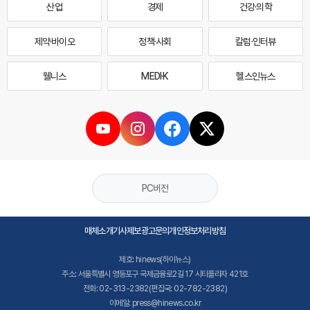
산업
경제
건강·의학
제약·바이오
정책·사회
칼럼·인터뷰
웰니스
MEDI·K
헬스인뉴스
PC버전
매체소개
기사제보
광고문의
개인정보처리방침
제호: hinews(하이뉴스)
주소: 서울특별시 영등포구 국제금융로2길 17 시티플라자 421호
전화: 02-313-2382(편집국: 02-782-2382)
이메일: press@hinews.co.kr