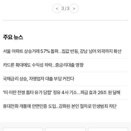
<
3 / 3
>
주요 뉴스
서울 아파트 상승거래 57% 돌파…집값 반등, 강남 넘어 외곽까지 확산
카드론 확대에도 수익성 하락…중금리대출 영향
국채금리 상승, 자영업자 대출 부담 커진다
'미·이란 전쟁 틈타 유가 담합' 정유 4사 기소…파급 효과 26조 원 달해
휴대전화 개통에 안면인증 도입...강화된 본인 절차로 민생범죄 차단