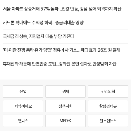
서울 아파트 상승거래 57% 돌파…집값 반등, 강남 넘어 외곽까지 확산
카드론 확대에도 수익성 하락…중금리대출 영향
국채금리 상승, 자영업자 대출 부담 커진다
'미·이란 전쟁 틈타 유가 담합' 정유 4사 기소…파급 효과 26조 원 달해
휴대전화 개통에 안면인증 도입...강화된 본인 절차로 민생범죄 차단
산업
경제
건강·의학
제약·바이오
정책·사회
칼럼·인터뷰
웰니스
MEDI·K
헬스인뉴스