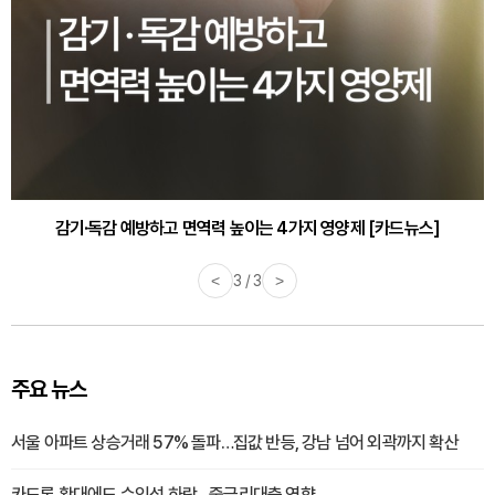
감기·독감 예방하고 면역력 높이는 4가지 영양제 [카드뉴스]
<
3 / 3
>
주요 뉴스
서울 아파트 상승거래 57% 돌파…집값 반등, 강남 넘어 외곽까지 확산
카드론 확대에도 수익성 하락…중금리대출 영향