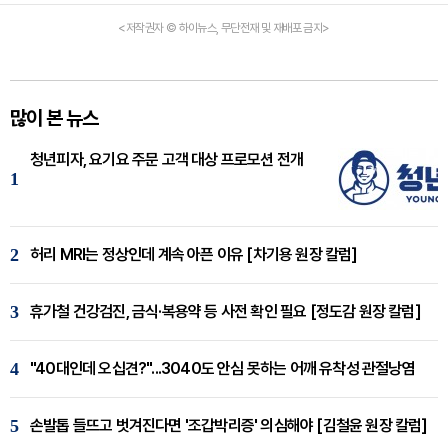
<저작권자 © 하이뉴스, 무단전재 및 재배포 금지>
많이 본 뉴스
청년피자, 요기요 주문 고객 대상 프로모션 전개
1
2
허리 MRI는 정상인데 계속 아픈 이유 [차기용 원장 칼럼]
3
휴가철 건강검진, 금식·복용약 등 사전 확인 필요 [정도감 원장 칼럼]
4
"40대인데 오십견?"...3040도 안심 못하는 어깨 유착성 관절낭염
5
손발톱 들뜨고 벗겨진다면 '조갑박리증' 의심해야 [김철윤 원장 칼럼]