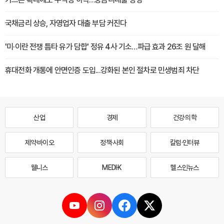
국채금리 상승, 자영업자 대출 부담 커진다
'미·이란 전쟁 틈타 유가 담합' 정유 4사 기소…파급 효과 26조 원 달해
휴대전화 개통에 안면인증 도입...강화된 본인 절차로 민생범죄 차단
산업
경제
건강·의학
제약·바이오
정책·사회
칼럼·인터뷰
웰니스
MEDI·K
헬스인뉴스