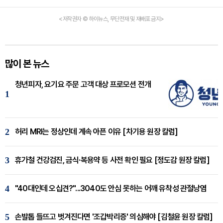
<저작권자 © 하이뉴스, 무단전재 및 재배포 금지>
많이 본 뉴스
청년피자, 요기요 주문 고객 대상 프로모션 전개
1
2
허리 MRI는 정상인데 계속 아픈 이유 [차기용 원장 칼럼]
3
휴가철 건강검진, 금식·복용약 등 사전 확인 필요 [정도감 원장 칼럼]
4
"40대인데 오십견?"...3040도 안심 못하는 어깨 유착성 관절낭염
5
손발톱 들뜨고 벗겨진다면 '조갑박리증' 의심해야 [김철윤 원장 칼럼]