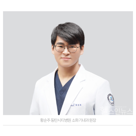
황순주 동탄시티병원 소화기내과 원장