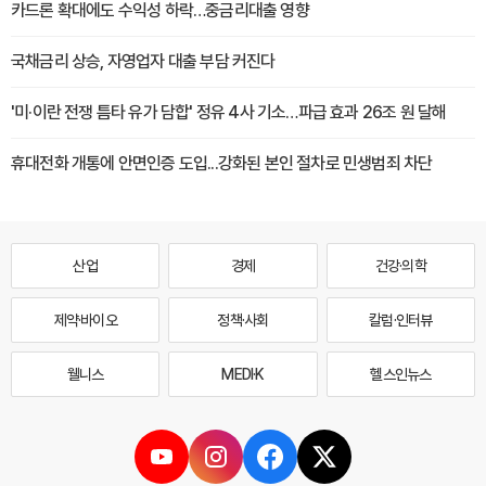
카드론 확대에도 수익성 하락…중금리대출 영향
국채금리 상승, 자영업자 대출 부담 커진다
'미·이란 전쟁 틈타 유가 담합' 정유 4사 기소…파급 효과 26조 원 달해
휴대전화 개통에 안면인증 도입...강화된 본인 절차로 민생범죄 차단
산업
경제
건강·의학
제약·바이오
정책·사회
칼럼·인터뷰
웰니스
MEDI·K
헬스인뉴스