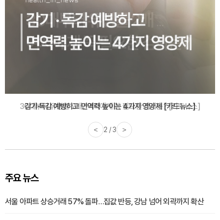
감기·독감 예방하고 면역력 높이는 4가지 영양제 [카드뉴스]
<
3 / 3
>
주요 뉴스
서울 아파트 상승거래 57% 돌파…집값 반등, 강남 넘어 외곽까지 확산