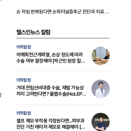
손 저림 반복된다면 손목터널증후군 진단과 치료 시기 살펴야 [김동현 원장 칼럼]
헬스인뉴스 칼럼
의학칼럼
어깨회전근개파열, 손상 정도에 따라
수술 여부 결정해야 [박근민 원장 칼
럼]
의학칼럼
거대 전립선비대증 수술, 재발 가능성
까지 고려한다면? 홀렙수술(HoLEP)
학
의 원리와 선택 기준 [길건 원장 칼럼]
의학칼럼
셀프 제모 부작용 걱정된다면...피부과
진단 거친 레이저 제모로 해결해야 [변