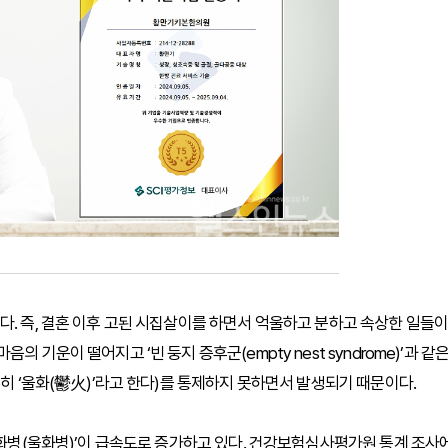
다. 즉, 결혼 이후 고된 시집살이를 하면서 억울하고 분하고 속상한 일들
 기운이 떨어지고 ‘빈 둥지 증후군(empty nest syndrome)’과 같
흔히 ‘울화(鬱火)’라고 한다)를 통제하지 못하면서 발생되기 때문이다.
‘화병(울화병)’이 급속도로 증가하고 있다. 건강보험심사평가원 통계 조사