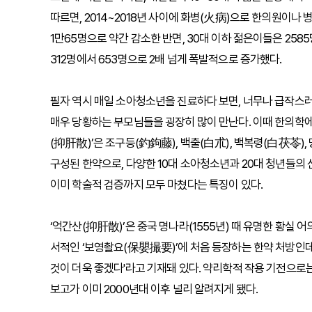
따르면, 2014~2018년 사이에 화병(火病)으로 한의원이나 
1만65명으로 약간 감소한 반면, 30대 이하 젊은이들은 2585
312명에서 653명으로 2배 넘게 폭발적으로 증가했다.
필자 역시 매일 소아청소년을 진료하다 보면, 너무나 급작스러
매우 당황하는 부모님들을 굉장히 많이 만난다. 이때 한의학에서
(抑肝散)’은 조구등(釣鉤藤), 백출(白朮), 백복령(白茯苓), 
구성된 한약으로, 다양한 10대 소아청소년과 20대 청년들의
이미 학술적 검증까지 모두 마쳤다는 특징이 있다.
‘억간산(抑肝散)’은 중국 명나라(1555년) 때 유명한 황실
서적인 ‘보영촬요(保嬰撮要)’에 처음 등장하는 한약 처방인데
것이 더욱 좋겠다'라고 기재돼 있다. 약리학적 작용 기전으로
보고가 이미 2000년대 이후 널리 알려지게 됐다.