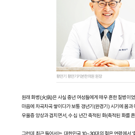
황만기 황만기키본한의원 원장
원래 화병(火病)은 사실 중년 여성들에게 매우 흔한 질병이었
마음에 차곡차곡 쌓이다가 보통 갱년기(완경기) 시기에 몸과 마음의
우울증 양상과 겹치면서, 수 십 년간 축적된 화(축적된 화를 
그런데 최근 들어서는, 대한민국 10~30대의 젊은 연령에서 