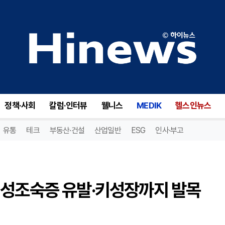
소아청소년 스트레스, 비만과 성조숙증 유발·키성장까지 발목 잡아 [황만기 원장 칼럼]
정책·사회
칼럼·인터뷰
웰니스
MEDIK
헬스인뉴스
유통
테크
부동산·건설
산업일반
ESG
인사·부고
 성조숙증 유발·키성장까지 발목