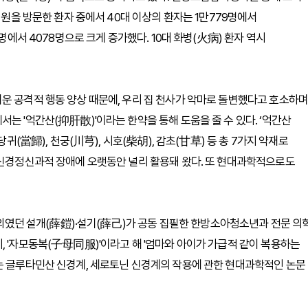
병원을 방문한 환자 중에서 40대 이상의 환자는 1만779명에서
명에서 4078명으로 크게 증가했다. 10대 화병(火病) 환자 역시
운 공격적 행동 양상 때문에, 우리 집 천사가 악마로 돌변했다고 호소하며
는 '억간산(抑肝散)'이라는 한약을 통해 도움을 줄 수 있다. ‘억간산
당귀(當歸), 천궁(川芎), 시호(柴胡), 감초(甘草) 등 총 7가지 약재로
 신경정신과적 장애에 오랫동안 널리 활용돼 왔다. 또 현대과학적으로도
 어의였던 설개(薛鎧)·설기(薛己)가 공동 집필한 한방소아청소년과 전문 의
, '자모동복(子母同服)'이라고 해 '엄마와 아이가 가급적 같이 복용하는
는 글루타민산 신경계, 세로토닌 신경계의 작용에 관한 현대과학적인 논문