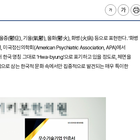
鬱症), 기울(氣鬱), 울화(鬱火), 화병(火病) 등으로 표현한다. ‘화병
의학회(American Psychiatric Association, APA)에서
서 한국 명칭 그대로 ‘Hwa-byung’으로 표기하고 있을 정도로, 체면을
덕으로 삼는 한국적 문화 속에서만 집중적으로 발견되는 매우 특이한