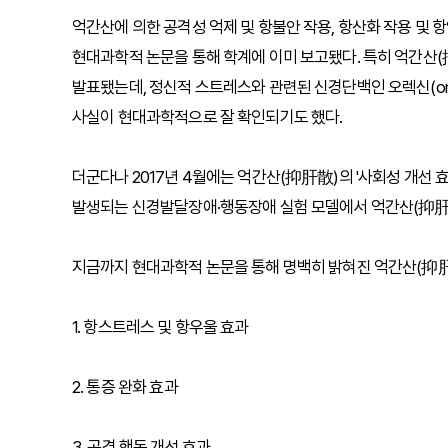
억간산에 의한 공격성 억제 및 항불안 작용, 항산화 작용 및 항염증 작
현대과학적 논문을 통해 학계에 이미 보고됐다. 특히 억간산(抑
발표됐는데, 정신적 스트레스와 관련된 신경단백인 오렉신(o
사실이 현대과학적으로 잘 확인되기도 했다.
더군다나 2017년 4월에는 억간산(抑肝散)의 '사회성 개선
발생되는 신경발달장애·행동장애 실험 모델에서 억간산(抑肝散
지금까지 현대과학적 논문을 통해 명백히 밝혀진 억간산(抑肝
1. 항스트레스 및 항우울 효과
2. 통증 완화 효과
3. 공격 행동 개선 효과