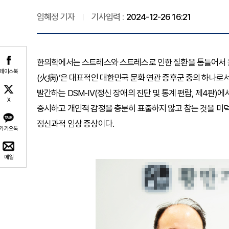
임혜정 기자
기사입력 :
2024-12-26 16:21
한의학에서는 스트레스와 스트레스로 인한 질환을 통틀어서 울증(
페이스북
(火病)’은 대표적인 대한민국 문화 연관 증후군 중의 하나로서, 미국정신
발간하는 DSM-IV(정신 장애의 진단 및 통계 편람, 제4판)에
X
중시하고 개인적 감정을 충분히 표출하지 않고 참는 것을 미
정신과적 임상 증상이다.
카카오톡
메일