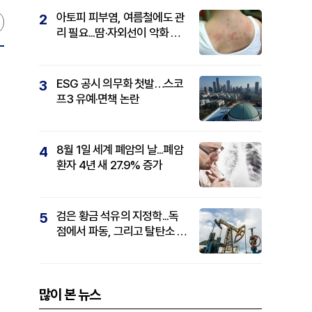
아토피 피부염, 여름철에도 관
2
리 필요...땀·자외선이 악화 요
인
ESG 공시 의무화 첫발…스코
3
프3 유예·면책 논란
8월 1일 세계 폐암의 날...폐암
4
환자 4년 새 27.9% 증가
검은 황금 석유의 지정학...독
5
점에서 파동, 그리고 탈탄소 패
권까지
많이 본 뉴스