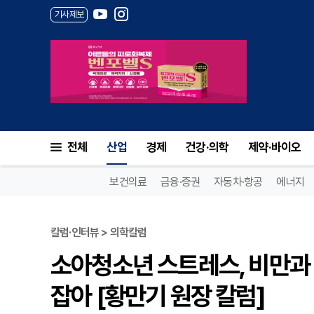
기사제보
전체
산업
경제
건강·의학
제약·바이오
보건의료
금융·증권
자동차·항공
에너지
칼럼·인터뷰 > 의학칼럼
소아청소년 스트레스, 비만과
잡아 [황만기 원장 칼럼]