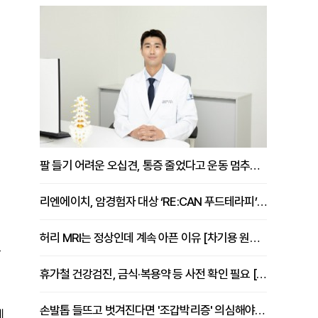
팔 들기 어려운 오십견, 통증 줄었다고 운동 멈추면 안 되는 이유 [이병욱 원장 칼럼]
리엔에이치, 암경험자 대상 ‘RE:CAN 푸드테라피’ 운영
이
허리 MRI는 정상인데 계속 아픈 이유 [차기용 원장 칼럼]
은
휴가철 건강검진, 금식·복용약 등 사전 확인 필요 [정도감 원장 칼럼]
손발톱 들뜨고 벗겨진다면 '조갑박리증' 의심해야 [김철윤 원장 칼럼]
에