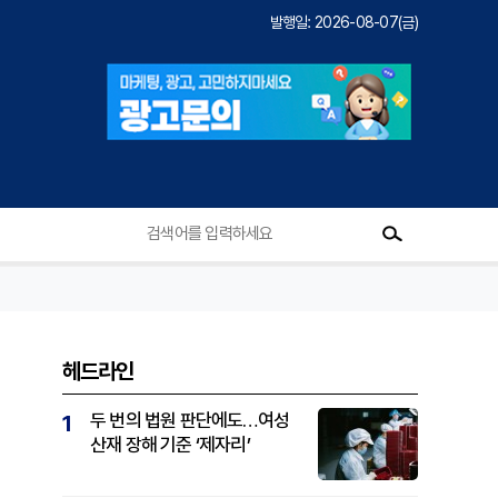
발행일: 2026-08-07(금)
헤드라인
두 번의 법원 판단에도…여성
1
산재 장해 기준 ‘제자리’