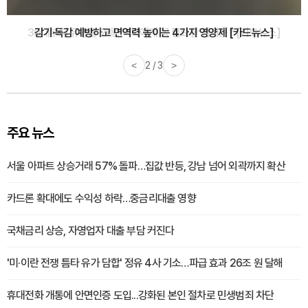
감기·독감 예방하고 면역력 높이는 4가지 영양제 [카드뉴스]
<
3 / 3
>
주요 뉴스
서울 아파트 상승거래 57% 돌파…집값 반등, 강남 넘어 외곽까지 확산
카드론 확대에도 수익성 하락…중금리대출 영향
국채금리 상승, 자영업자 대출 부담 커진다
'미·이란 전쟁 틈타 유가 담합' 정유 4사 기소…파급 효과 26조 원 달해
휴대전화 개통에 안면인증 도입...강화된 본인 절차로 민생범죄 차단