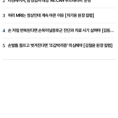
2
리엔에이치, 암경험자 대상 ‘RE:CAN 푸드테라피’ 운영
3
허리 MRI는 정상인데 계속 아픈 이유 [차기용 원장 칼럼]
4
손 저림 반복된다면 손목터널증후군 진단과 치료 시기 살펴야 [김동현 원장 칼럼]
5
손발톱 들뜨고 벗겨진다면 '조갑박리증' 의심해야 [김철윤 원장 칼럼]