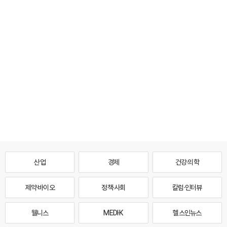
산업
경제
건강·의학
제약·바이오
정책·사회
칼럼·인터뷰
웰니스
MEDI·K
헬스인뉴스