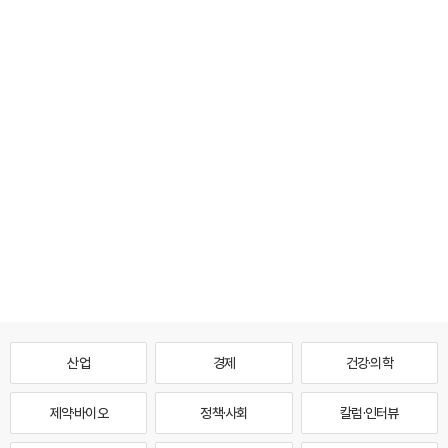
산업
경제
건강·의학
제약·바이오
정책·사회
칼럼·인터뷰