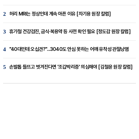
2
허리 MRI는 정상인데 계속 아픈 이유 [차기용 원장 칼럼]
3
휴가철 건강검진, 금식·복용약 등 사전 확인 필요 [정도감 원장 칼럼]
4
"40대인데 오십견?"...3040도 안심 못하는 어깨 유착성 관절낭염
5
손발톱 들뜨고 벗겨진다면 '조갑박리증' 의심해야 [김철윤 원장 칼럼]