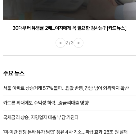
30대부터 유병률 2배...여자에게 꼭 필요한 검사는? [카드뉴스]
감기·독감 예방하고 면역력 높이는 4가지 영양제 [카드뉴스]
<
2 / 3
>
주요 뉴스
서울 아파트 상승거래 57% 돌파…집값 반등, 강남 넘어 외곽까지 확산
카드론 확대에도 수익성 하락…중금리대출 영향
국채금리 상승, 자영업자 대출 부담 커진다
'미·이란 전쟁 틈타 유가 담합' 정유 4사 기소…파급 효과 26조 원 달해