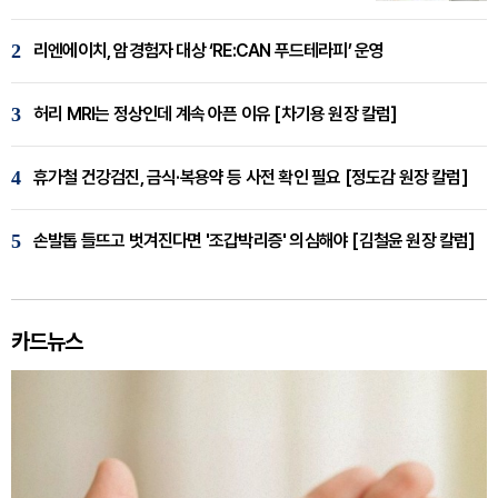
2
리엔에이치, 암경험자 대상 ‘RE:CAN 푸드테라피’ 운영
3
허리 MRI는 정상인데 계속 아픈 이유 [차기용 원장 칼럼]
4
휴가철 건강검진, 금식·복용약 등 사전 확인 필요 [정도감 원장 칼럼]
5
손발톱 들뜨고 벗겨진다면 '조갑박리증' 의심해야 [김철윤 원장 칼럼]
카드뉴스