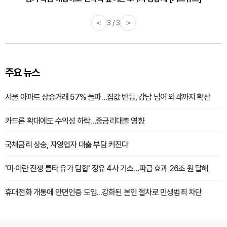
<
3 / 3
>
주요 뉴스
서울 아파트 상승거래 57% 돌파…집값 반등, 강남 넘어 외곽까지 확산
카드론 확대에도 수익성 하락…중금리대출 영향
국채금리 상승, 자영업자 대출 부담 커진다
'미·이란 전쟁 틈타 유가 담합' 정유 4사 기소…파급 효과 26조 원 달해
휴대전화 개통에 안면인증 도입...강화된 본인 절차로 민생범죄 차단