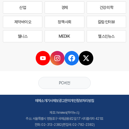
산업
경제
건강·의학
제약·바이오
정책·사회
칼럼·인터뷰
웰니스
MEDI·K
헬스인뉴스
PC버전
매체소개
기사제보
광고문의
개인정보처리방침
제호: hinews(하이뉴스)
주소: 서울특별시 영등포구 국제금융로2길 17 시티플라자 421호
전화: 02-313-2382(편집국: 02-782-2382)