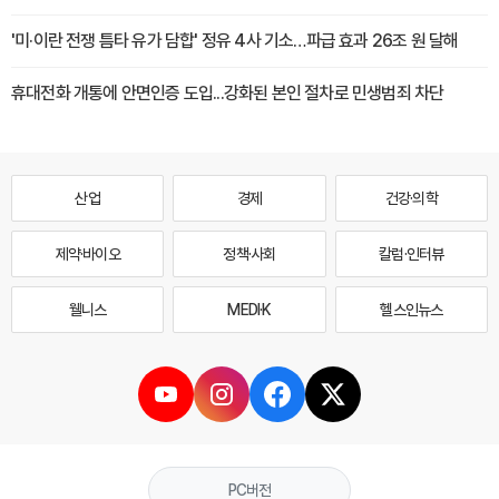
'미·이란 전쟁 틈타 유가 담합' 정유 4사 기소…파급 효과 26조 원 달해
휴대전화 개통에 안면인증 도입...강화된 본인 절차로 민생범죄 차단
산업
경제
건강·의학
제약·바이오
정책·사회
칼럼·인터뷰
웰니스
MEDI·K
헬스인뉴스
PC버전