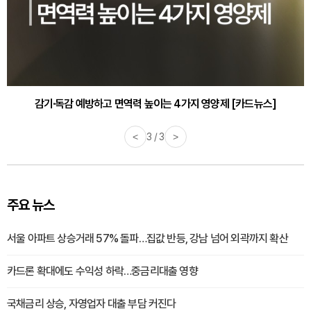
감기·독감 예방하고 면역력 높이는 4가지 영양제 [카드뉴스]
<
3 / 3
>
주요 뉴스
서울 아파트 상승거래 57% 돌파…집값 반등, 강남 넘어 외곽까지 확산
카드론 확대에도 수익성 하락…중금리대출 영향
국채금리 상승, 자영업자 대출 부담 커진다