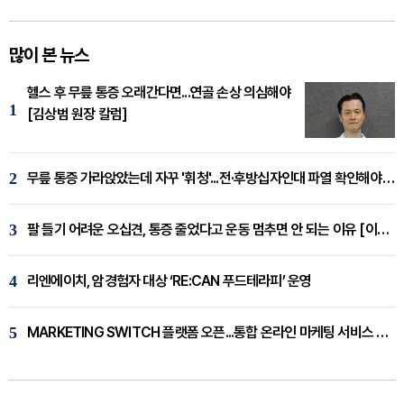
많이 본 뉴스
헬스 후 무릎 통증 오래간다면...연골 손상 의심해야
1
[김상범 원장 칼럼]
2
무릎 통증 가라앉았는데 자꾸 '휘청'...전·후방십자인대 파열 확인해야 [곽우경 원장 칼럼]
3
팔 들기 어려운 오십견, 통증 줄었다고 운동 멈추면 안 되는 이유 [이병욱 원장 칼럼]
4
리엔에이치, 암경험자 대상 ‘RE:CAN 푸드테라피’ 운영
5
MARKETING SWITCH 플랫폼 오픈...통합 온라인 마케팅 서비스 확대