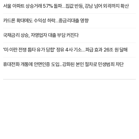
서울 아파트 상승거래 57% 돌파…집값 반등, 강남 넘어 외곽까지 확산
카드론 확대에도 수익성 하락…중금리대출 영향
국채금리 상승, 자영업자 대출 부담 커진다
'미·이란 전쟁 틈타 유가 담합' 정유 4사 기소…파급 효과 26조 원 달해
휴대전화 개통에 안면인증 도입...강화된 본인 절차로 민생범죄 차단