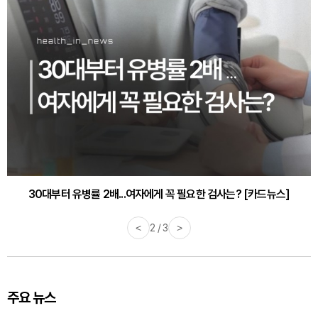
30대부터 유병률 2배...여자에게 꼭 필요한 검사는? [카드뉴스]
감기·독감 예방하고 면역력 높이는 4가지 영양제 [카드뉴스]
<
3 / 3
>
주요 뉴스