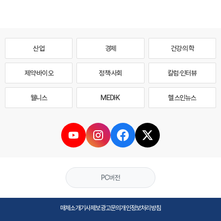
산업
경제
건강·의학
제약·바이오
정책·사회
칼럼·인터뷰
웰니스
MEDI·K
헬스인뉴스
PC버전
매체소개
기사제보
광고문의
개인정보처리방침