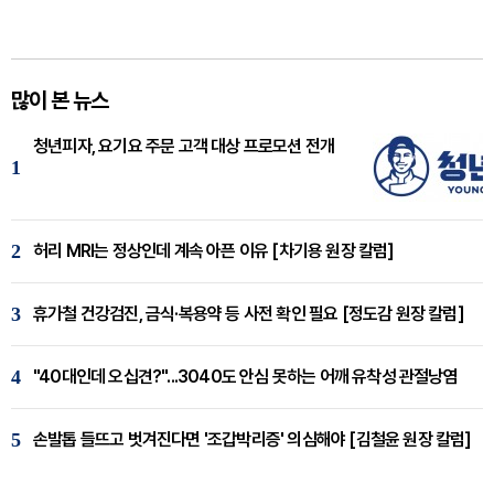
많이 본 뉴스
청년피자, 요기요 주문 고객 대상 프로모션 전개
1
2
허리 MRI는 정상인데 계속 아픈 이유 [차기용 원장 칼럼]
3
휴가철 건강검진, 금식·복용약 등 사전 확인 필요 [정도감 원장 칼럼]
4
"40대인데 오십견?"...3040도 안심 못하는 어깨 유착성 관절낭염
5
손발톱 들뜨고 벗겨진다면 '조갑박리증' 의심해야 [김철윤 원장 칼럼]