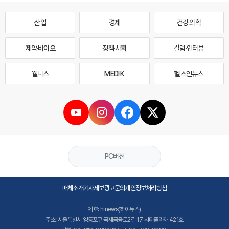
산업
경제
건강·의학
제약·바이오
정책·사회
칼럼·인터뷰
웰니스
MEDI·K
헬스인뉴스
PC버전
매체소개
기사제보
광고문의
개인정보처리방침
제호: hinews(하이뉴스)
주소: 서울특별시 영등포구 국제금융로2길 17 시티플라자 421호