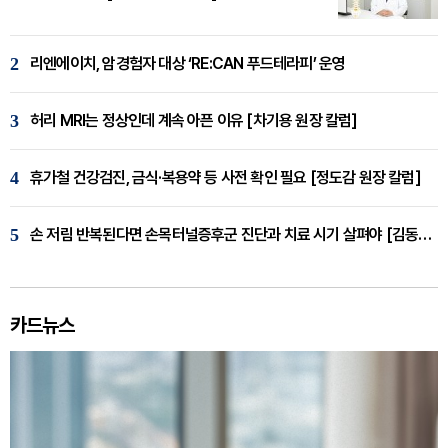
2
리엔에이치, 암경험자 대상 ‘RE:CAN 푸드테라피’ 운영
3
허리 MRI는 정상인데 계속 아픈 이유 [차기용 원장 칼럼]
4
휴가철 건강검진, 금식·복용약 등 사전 확인 필요 [정도감 원장 칼럼]
5
손 저림 반복된다면 손목터널증후군 진단과 치료 시기 살펴야 [김동현 원장 칼럼]
카드뉴스