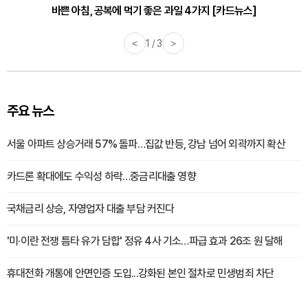
바쁜 아침, 공복에 먹기 좋은 과일 4가지 [카드뉴스]
<
1 / 3
>
주요 뉴스
서울 아파트 상승거래 57% 돌파…집값 반등, 강남 넘어 외곽까지 확산
카드론 확대에도 수익성 하락…중금리대출 영향
국채금리 상승, 자영업자 대출 부담 커진다
'미·이란 전쟁 틈타 유가 담합' 정유 4사 기소…파급 효과 26조 원 달해
휴대전화 개통에 안면인증 도입...강화된 본인 절차로 민생범죄 차단