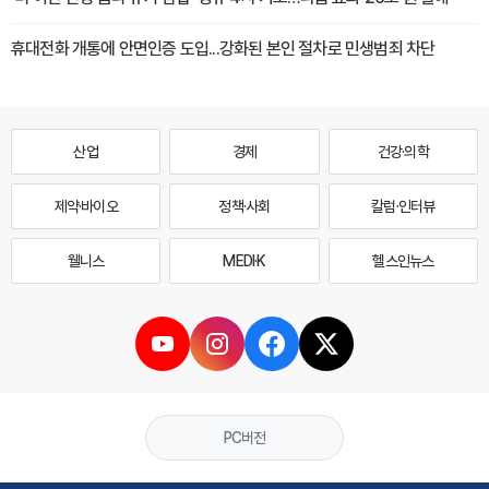
휴대전화 개통에 안면인증 도입...강화된 본인 절차로 민생범죄 차단
산업
경제
건강·의학
제약·바이오
정책·사회
칼럼·인터뷰
웰니스
MEDI·K
헬스인뉴스
PC버전