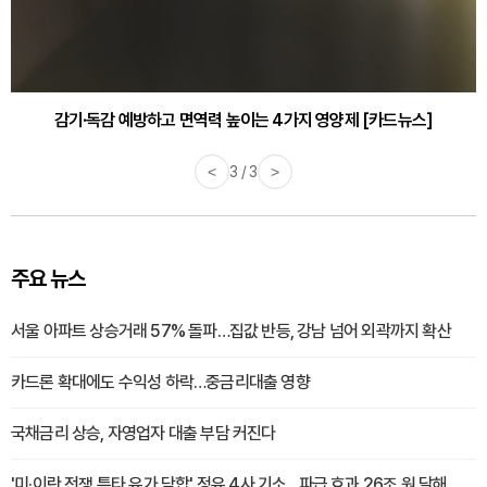
감기·독감 예방하고 면역력 높이는 4가지 영양제 [카드뉴스]
<
3 / 3
>
주요 뉴스
서울 아파트 상승거래 57% 돌파…집값 반등, 강남 넘어 외곽까지 확산
카드론 확대에도 수익성 하락…중금리대출 영향
국채금리 상승, 자영업자 대출 부담 커진다
'미·이란 전쟁 틈타 유가 담합' 정유 4사 기소…파급 효과 26조 원 달해