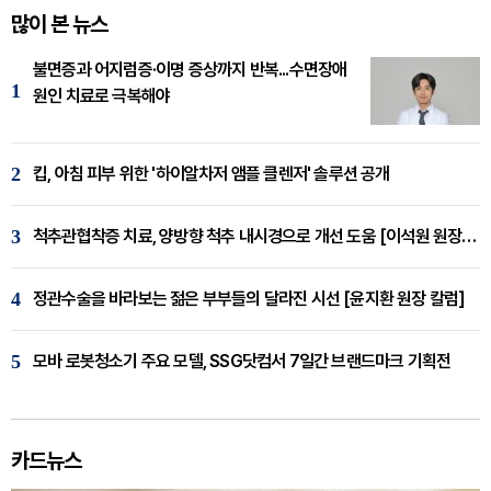
많이 본 뉴스
불면증과 어지럼증·이명 증상까지 반복...수면장애
1
원인 치료로 극복해야
2
킵, 아침 피부 위한 '하이알차저 앰플 클렌저' 솔루션 공개
3
척추관협착증 치료, 양방향 척추 내시경으로 개선 도움 [이석원 원장 칼럼]
4
정관수술을 바라보는 젊은 부부들의 달라진 시선 [윤지환 원장 칼럼]
5
모바 로봇청소기 주요 모델, SSG닷컴서 7일간 브랜드마크 기획전
카드뉴스