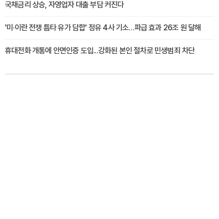
국채금리 상승, 자영업자 대출 부담 커진다
'미·이란 전쟁 틈타 유가 담합' 정유 4사 기소…파급 효과 26조 원 달해
휴대전화 개통에 안면인증 도입...강화된 본인 절차로 민생범죄 차단