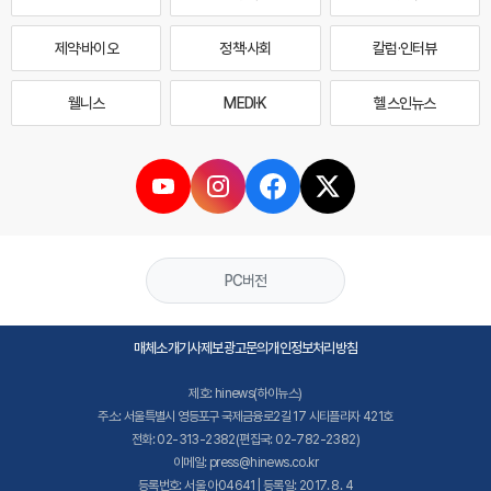
제약·바이오
정책·사회
칼럼·인터뷰
웰니스
MEDI·K
헬스인뉴스
PC버전
매체소개
기사제보
광고문의
개인정보처리방침
제호: hinews(하이뉴스)
주소: 서울특별시 영등포구 국제금융로2길 17 시티플라자 421호
전화: 02-313-2382(편집국: 02-782-2382)
이메일: press@hinews.co.kr
등록번호: 서울,아04641 | 등록일: 2017. 8. 4