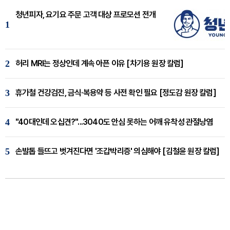
청년피자, 요기요 주문 고객 대상 프로모션 전개
1
2
허리 MRI는 정상인데 계속 아픈 이유 [차기용 원장 칼럼]
3
휴가철 건강검진, 금식·복용약 등 사전 확인 필요 [정도감 원장 칼럼]
4
"40대인데 오십견?"...3040도 안심 못하는 어깨 유착성 관절낭염
5
손발톱 들뜨고 벗겨진다면 '조갑박리증' 의심해야 [김철윤 원장 칼럼]