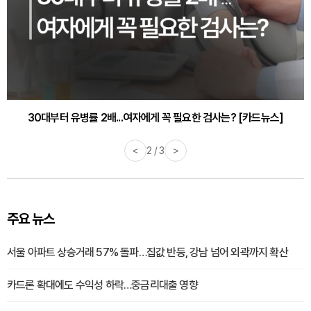
30대부터 유병률 2배...여자에게 꼭 필요한 검사는? [카드뉴스]
감기·독감 예방하고 면역력 높이는 4가지 영양제 [카드뉴스]
<
2 / 3
>
주요 뉴스
서울 아파트 상승거래 57% 돌파…집값 반등, 강남 넘어 외곽까지 확산
카드론 확대에도 수익성 하락…중금리대출 영향