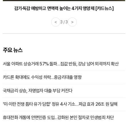
감기·독감 예방하고 면역력 높이는 4가지 영양제 [카드뉴스]
<
3 / 3
>
주요 뉴스
서울 아파트 상승거래 57% 돌파…집값 반등, 강남 넘어 외곽까지 확산
카드론 확대에도 수익성 하락…중금리대출 영향
국채금리 상승, 자영업자 대출 부담 커진다
'미·이란 전쟁 틈타 유가 담합' 정유 4사 기소…파급 효과 26조 원 달해
휴대전화 개통에 안면인증 도입...강화된 본인 절차로 민생범죄 차단