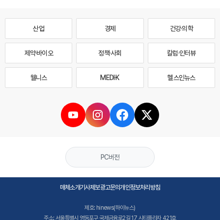
산업
경제
건강·의학
제약·바이오
정책·사회
칼럼·인터뷰
웰니스
MEDI·K
헬스인뉴스
PC버전
매체소개
기사제보
광고문의
개인정보처리방침
제호: hinews(하이뉴스)
주소: 서울특별시 영등포구 국제금융로2길 17 시티플라자 421호