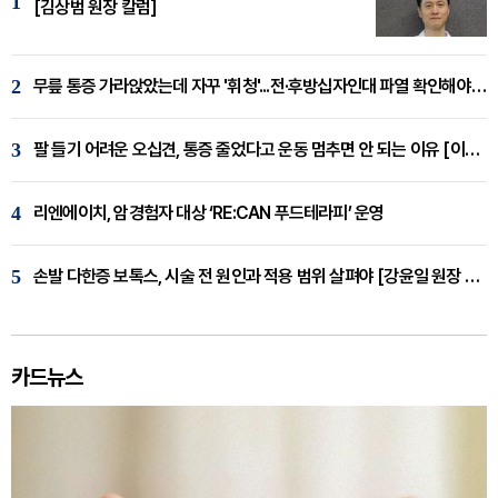
1
[김상범 원장 칼럼]
2
무릎 통증 가라앉았는데 자꾸 '휘청'...전·후방십자인대 파열 확인해야 [곽우경 원장 칼럼]
3
팔 들기 어려운 오십견, 통증 줄었다고 운동 멈추면 안 되는 이유 [이병욱 원장 칼럼]
4
리엔에이치, 암경험자 대상 ‘RE:CAN 푸드테라피’ 운영
5
손발 다한증 보톡스, 시술 전 원인과 적용 범위 살펴야 [강윤일 원장 칼럼]
카드뉴스