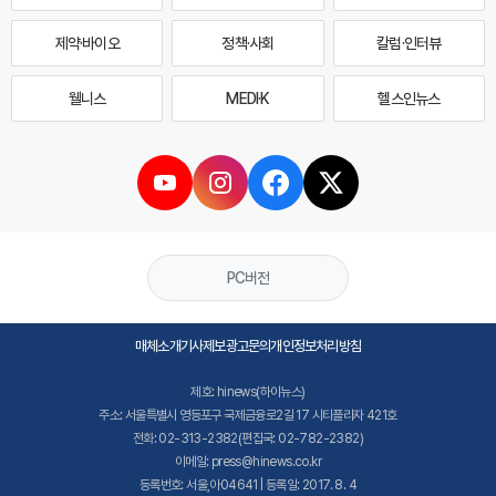
제약·바이오
정책·사회
칼럼·인터뷰
웰니스
MEDI·K
헬스인뉴스
PC버전
매체소개
기사제보
광고문의
개인정보처리방침
제호: hinews(하이뉴스)
주소: 서울특별시 영등포구 국제금융로2길 17 시티플라자 421호
전화: 02-313-2382(편집국: 02-782-2382)
이메일: press@hinews.co.kr
등록번호: 서울,아04641 | 등록일: 2017. 8. 4