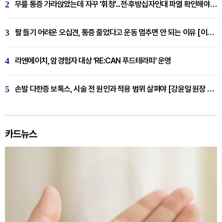
2
무릎 통증 가라앉았는데 자꾸 '휘청'...전·후방십자인대 파열 확인해야 [곽우경 원장 칼럼]
3
팔 들기 어려운 오십견, 통증 줄었다고 운동 멈추면 안 되는 이유 [이병욱 원장 칼럼]
4
리엔에이치, 암경험자 대상 ‘RE:CAN 푸드테라피’ 운영
5
손발 다한증 보톡스, 시술 전 원인과 적용 범위 살펴야 [강윤일 원장 칼럼]
카드뉴스