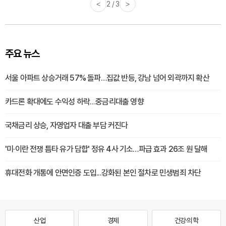
<
3 / 3
>
주요 뉴스
서울 아파트 상승거래 57% 돌파…집값 반등, 강남 넘어 외곽까지 확산
카드론 확대에도 수익성 하락…중금리대출 영향
국채금리 상승, 자영업자 대출 부담 커진다
'미·이란 전쟁 틈타 유가 담합' 정유 4사 기소…파급 효과 26조 원 달해
휴대전화 개통에 안면인증 도입...강화된 본인 절차로 민생범죄 차단
산업
경제
건강·의학