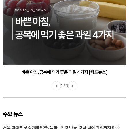
바쁜 아침, 공복에 먹기 좋은 과일 4가지 [카드뉴스]
<
1 / 3
>
주요 뉴스
서울 아파트 상승거래 57% 돌파…집값 반등, 강남 넘어 외곽까지 확산