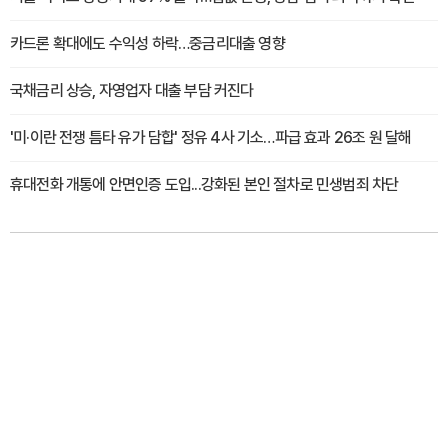
카드론 확대에도 수익성 하락…중금리대출 영향
국채금리 상승, 자영업자 대출 부담 커진다
'미·이란 전쟁 틈타 유가 담합' 정유 4사 기소…파급 효과 26조 원 달해
휴대전화 개통에 안면인증 도입...강화된 본인 절차로 민생범죄 차단