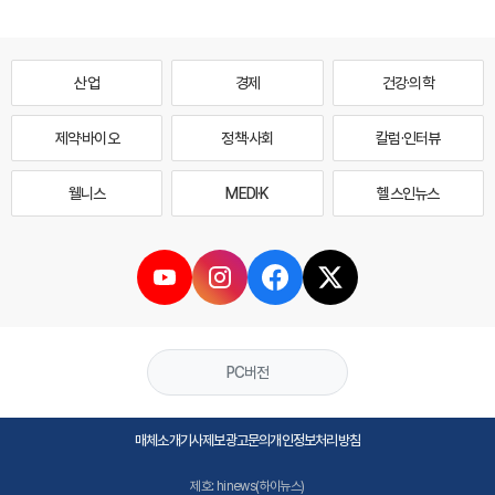
산업
경제
건강·의학
제약·바이오
정책·사회
칼럼·인터뷰
웰니스
MEDI·K
헬스인뉴스
PC버전
매체소개
기사제보
광고문의
개인정보처리방침
제호: hinews(하이뉴스)