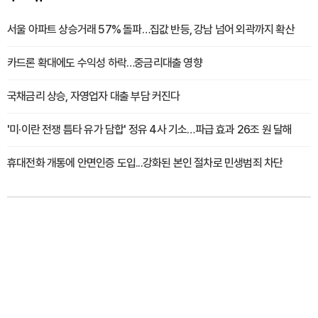
서울 아파트 상승거래 57% 돌파…집값 반등, 강남 넘어 외곽까지 확산
카드론 확대에도 수익성 하락…중금리대출 영향
국채금리 상승, 자영업자 대출 부담 커진다
'미·이란 전쟁 틈타 유가 담합' 정유 4사 기소…파급 효과 26조 원 달해
휴대전화 개통에 안면인증 도입...강화된 본인 절차로 민생범죄 차단