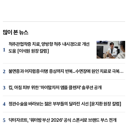
많이 본 뉴스
척추관협착증 치료, 양방향 척추 내시경으로 개선
1
도움 [이석원 원장 칼럼]
2
불면증과 어지럼증·이명 증상까지 반복...수면장애 원인 치료로 극복해야
3
킵, 아침 피부 위한 '하이알차저 앰플 클렌저' 솔루션 공개
4
정관수술을 바라보는 젊은 부부들의 달라진 시선 [윤지환 원장 칼럼]
5
닥터자르트, '워터밤 부산 2026' 공식 스폰서로 브랜드 부스 전개