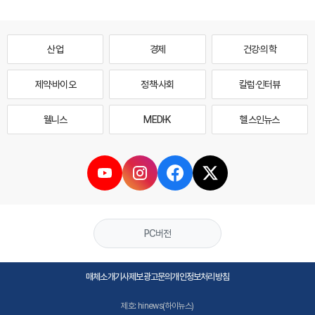
산업
경제
건강·의학
제약·바이오
정책·사회
칼럼·인터뷰
웰니스
MEDI·K
헬스인뉴스
PC버전
매체소개
기사제보
광고문의
개인정보처리방침
제호: hinews(하이뉴스)