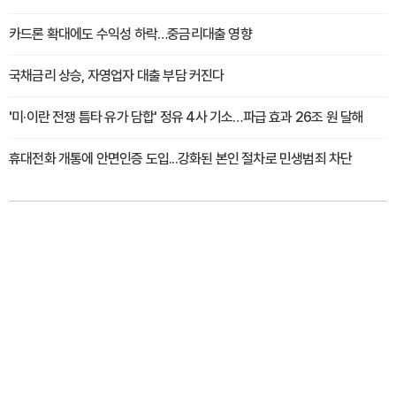
카드론 확대에도 수익성 하락…중금리대출 영향
국채금리 상승, 자영업자 대출 부담 커진다
'미·이란 전쟁 틈타 유가 담합' 정유 4사 기소…파급 효과 26조 원 달해
휴대전화 개통에 안면인증 도입...강화된 본인 절차로 민생범죄 차단