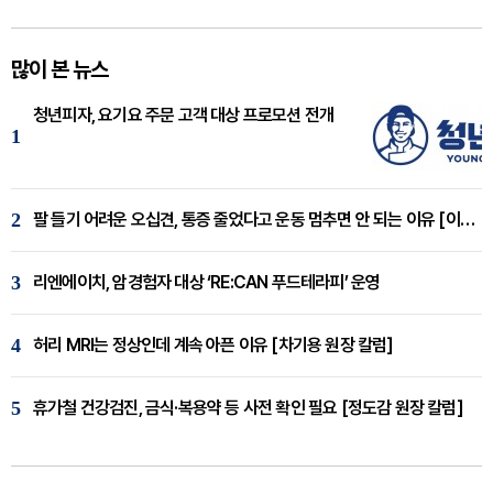
많이 본 뉴스
청년피자, 요기요 주문 고객 대상 프로모션 전개
1
2
팔 들기 어려운 오십견, 통증 줄었다고 운동 멈추면 안 되는 이유 [이병욱 원장 칼럼]
3
리엔에이치, 암경험자 대상 ‘RE:CAN 푸드테라피’ 운영
4
허리 MRI는 정상인데 계속 아픈 이유 [차기용 원장 칼럼]
5
휴가철 건강검진, 금식·복용약 등 사전 확인 필요 [정도감 원장 칼럼]