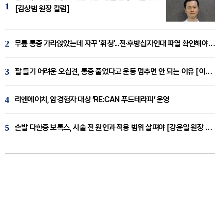
1
[김상범 원장 칼럼]
2
무릎 통증 가라앉았는데 자꾸 '휘청'...전·후방십자인대 파열 확인해야 [곽우경 원장 칼럼]
3
팔 들기 어려운 오십견, 통증 줄었다고 운동 멈추면 안 되는 이유 [이병욱 원장 칼럼]
4
리엔에이치, 암경험자 대상 ‘RE:CAN 푸드테라피’ 운영
5
손발 다한증 보톡스, 시술 전 원인과 적용 범위 살펴야 [강윤일 원장 칼럼]