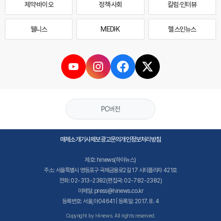
제약·바이오
정책·사회
칼럼·인터뷰
웰니스
MEDI·K
헬스인뉴스
PC버전
매체소개
기사제보
광고문의
개인정보처리방침
제호: hinews(하이뉴스)
주소: 서울특별시 영등포구 국제금융로2길 17 시티플라자 421호
전화: 02-313-2382(편집국: 02-782-2382)
이메일: press@hinews.co.kr
등록번호: 서울,아04641 | 등록일: 2017. 8. 4
Copyright by Hinews. All rights reserved.