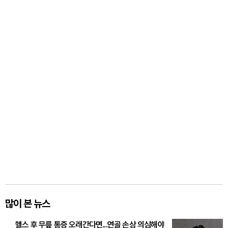
많이 본 뉴스
헬스 후 무릎 통증 오래간다면...연골 손상 의심해야