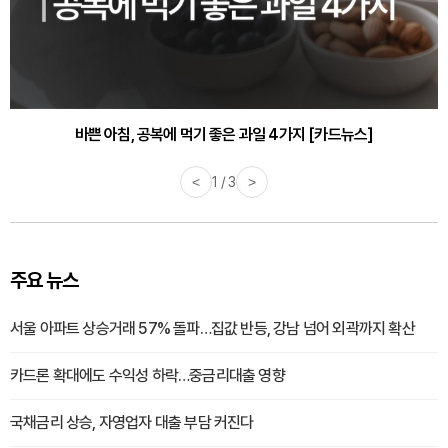
30대부터 유병률 2배...여자에게 꼭 필요한 검사는? [카드뉴스]
바쁜 아침, 공복에 먹기 좋은 과일 4가지 [카드뉴스]
<
1 / 3
>
주요 뉴스
서울 아파트 상승거래 57% 돌파…집값 반등, 강남 넘어 외곽까지 확산
카드론 확대에도 수익성 하락…중금리대출 영향
국채금리 상승, 자영업자 대출 부담 커진다