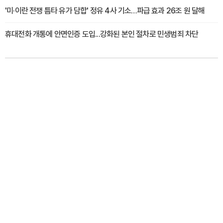
'미·이란 전쟁 틈타 유가 담합' 정유 4사 기소…파급 효과 26조 원 달해
휴대전화 개통에 안면인증 도입...강화된 본인 절차로 민생범죄 차단