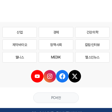
산업
경제
건강·의학
제약·바이오
정책·사회
칼럼·인터뷰
웰니스
MEDI·K
헬스인뉴스
PC버전