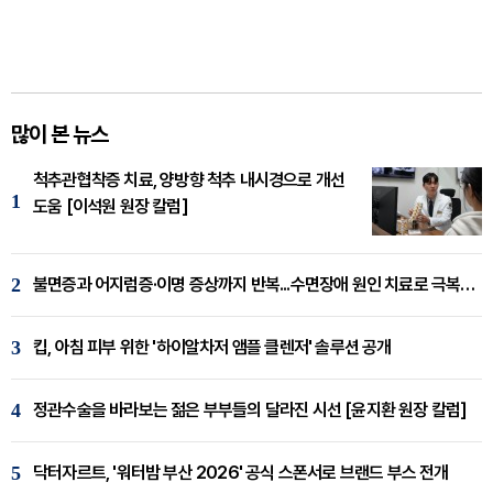
많이 본 뉴스
척추관협착증 치료, 양방향 척추 내시경으로 개선
1
도움 [이석원 원장 칼럼]
2
불면증과 어지럼증·이명 증상까지 반복...수면장애 원인 치료로 극복해야
3
킵, 아침 피부 위한 '하이알차저 앰플 클렌저' 솔루션 공개
4
정관수술을 바라보는 젊은 부부들의 달라진 시선 [윤지환 원장 칼럼]
5
닥터자르트, '워터밤 부산 2026' 공식 스폰서로 브랜드 부스 전개