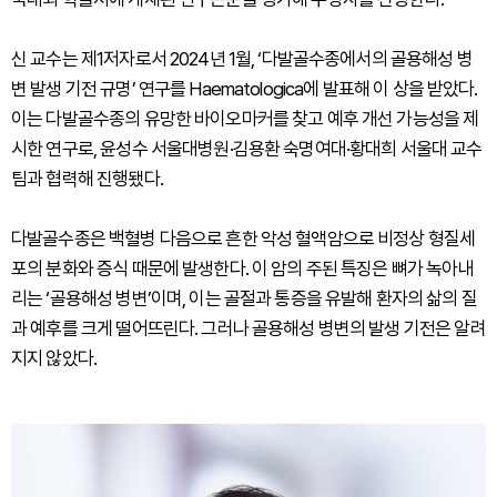
신 교수는 제1저자로서 2024년 1월, ‘다발골수종에서의 골용해성 병
변 발생 기전 규명’ 연구를 Haematologica에 발표해 이 상을 받았다.
이는 다발골수종의 유망한 바이오마커를 찾고 예후 개선 가능성을 제
시한 연구로, 윤성수 서울대병원·김용환 숙명여대·황대희 서울대 교수
팀과 협력해 진행됐다.
다발골수종은 백혈병 다음으로 흔한 악성 혈액암으로 비정상 형질세
포의 분화와 증식 때문에 발생한다. 이 암의 주된 특징은 뼈가 녹아내
리는 ‘골용해성 병변’이며, 이는 골절과 통증을 유발해 환자의 삶의 질
과 예후를 크게 떨어뜨린다. 그러나 골용해성 병변의 발생 기전은 알려
지지 않았다.