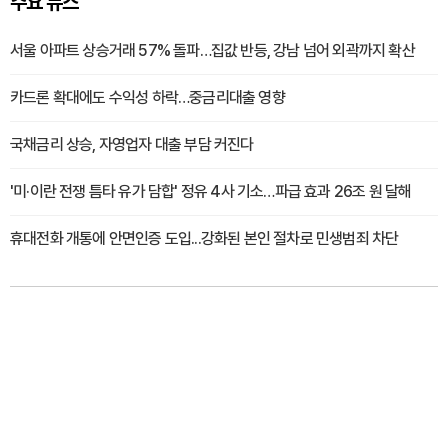
주요 뉴스
서울 아파트 상승거래 57% 돌파…집값 반등, 강남 넘어 외곽까지 확산
카드론 확대에도 수익성 하락…중금리대출 영향
국채금리 상승, 자영업자 대출 부담 커진다
'미·이란 전쟁 틈타 유가 담합' 정유 4사 기소…파급 효과 26조 원 달해
휴대전화 개통에 안면인증 도입...강화된 본인 절차로 민생범죄 차단