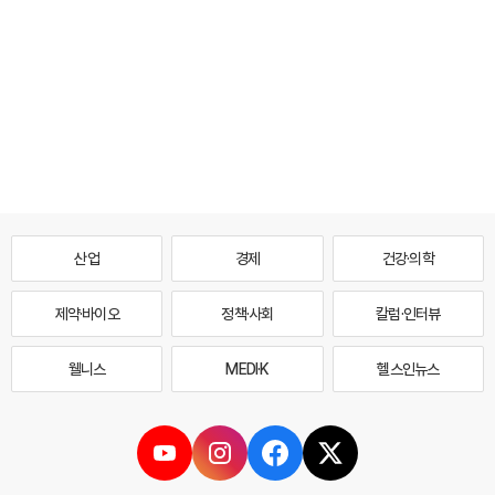
산업
경제
건강·의학
제약·바이오
정책·사회
칼럼·인터뷰
웰니스
MEDI·K
헬스인뉴스