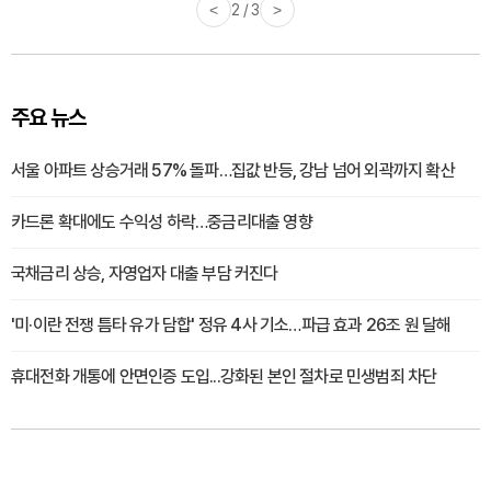
<
3 / 3
>
주요 뉴스
서울 아파트 상승거래 57% 돌파…집값 반등, 강남 넘어 외곽까지 확산
카드론 확대에도 수익성 하락…중금리대출 영향
국채금리 상승, 자영업자 대출 부담 커진다
'미·이란 전쟁 틈타 유가 담합' 정유 4사 기소…파급 효과 26조 원 달해
휴대전화 개통에 안면인증 도입...강화된 본인 절차로 민생범죄 차단