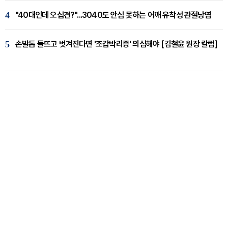
4
"40대인데 오십견?"...3040도 안심 못하는 어깨 유착성 관절낭염
5
손발톱 들뜨고 벗겨진다면 '조갑박리증' 의심해야 [김철윤 원장 칼럼]