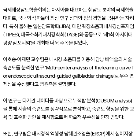
국제췌장담도학술회의는 아시아를 대표하는 췌담도 분야의 국제학술
대회로, 국내외 석학들이 최신 연구 성과와 임상 경험을 공유하는 자리
다. 특히 올해는 일본담도학회(JBA), 대만 췌장초음파내시경심포지엄
(TIPES), 태국소화기내시경학회(TAGE)와 공동으로 ‘제1회 아시아태
평양 심포지엄’을 개최해 더욱 주목을 받았다.
이호승·이재민 교수팀은 내시경 초음파를 이용해 담낭 배액술의 시술
숙련도를 분석한 연구 ‘Multi-center analysis of the learning curve f
or endoscopic ultrasound-guided gallbladder drainage’로 우수 연
제상을 수상했다고 병원측은 설명했다.
이 연구는 다기관 데이터를 바탕으로 누적합 분석(CUSUM analysis)
을 통해 시술의 숙련도를 정략적으로 분석하고, 숙련도 향상을 위한 교
육 및 표준화 방안을 제시함으로써 학술적 우수성을 인정 받았다.
또한, 연구팀은 내시경적 역행성 담췌관조영술(ERCP)에서 십이지장