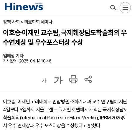
정책·사회 > 의료학회·세미나
이호승·이재민 교수팀, 국제췌장담도학술회의 우
수연제상 및 우수포스터상 수상
임혜정 기자
기사입력 : 2025-04-14 10:46
가
가
이호승, 이재민 고려대학교 안암병원 소화기내과 교수 연구팀이 지난
4일부터 5일까지 서울 그랜드 워커힐 호텔에서 개최된 국제췌장담도
학술회의(International Pancreato-Biliary Meeting, IPBM 2025)에
서 우수 연제상과 우수 포스터상을 수상했다고 밝혔다.