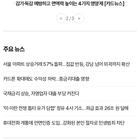
감기·독감 예방하고 면역력 높이는 4가지 영양제 [카드뉴스]
<
3 / 3
>
주요 뉴스
서울 아파트 상승거래 57% 돌파…집값 반등, 강남 넘어 외곽까지 확산
카드론 확대에도 수익성 하락…중금리대출 영향
국채금리 상승, 자영업자 대출 부담 커진다
'미·이란 전쟁 틈타 유가 담합' 정유 4사 기소…파급 효과 26조 원 달해
휴대전화 개통에 안면인증 도입...강화된 본인 절차로 민생범죄 차단