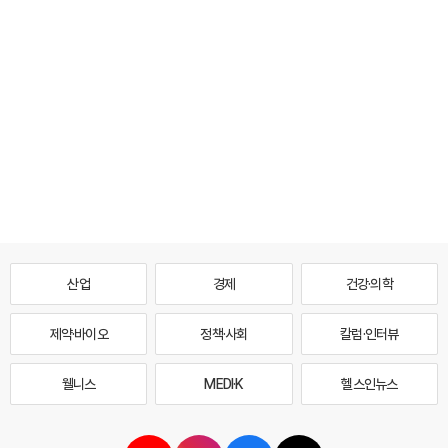
산업
경제
건강·의학
제약·바이오
정책·사회
칼럼·인터뷰
웰니스
MEDI·K
헬스인뉴스