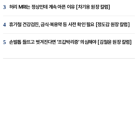
3
허리 MRI는 정상인데 계속 아픈 이유 [차기용 원장 칼럼]
4
휴가철 건강검진, 금식·복용약 등 사전 확인 필요 [정도감 원장 칼럼]
5
손발톱 들뜨고 벗겨진다면 '조갑박리증' 의심해야 [김철윤 원장 칼럼]