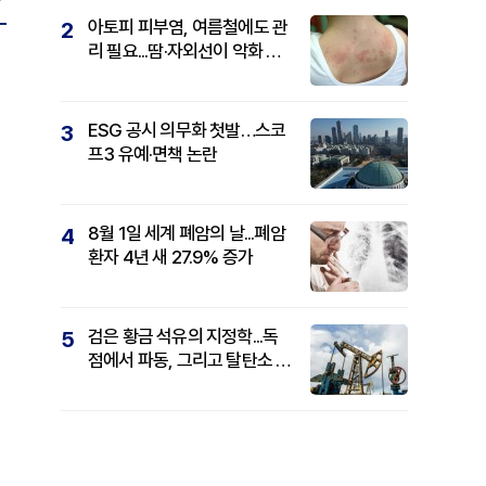
아토피 피부염, 여름철에도 관
2
리 필요...땀·자외선이 악화 요
인
ESG 공시 의무화 첫발…스코
3
프3 유예·면책 논란
8월 1일 세계 폐암의 날...폐암
4
환자 4년 새 27.9% 증가
검은 황금 석유의 지정학...독
5
점에서 파동, 그리고 탈탄소 패
권까지