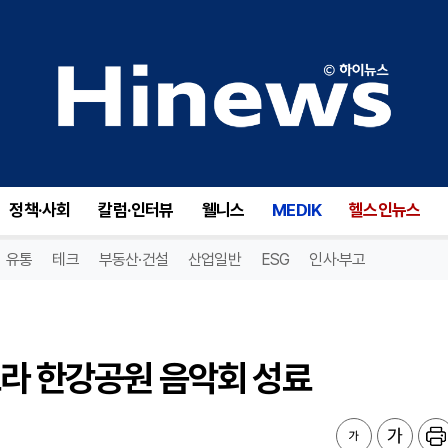
라 한강공원 음악회 성료
정책·사회
칼럼·인터뷰
웰니스
MEDIK
헬스인뉴스
유통
테크
부동산·건설
산업일반
ESG
인사·부고
트라 한강공원 음악회 성료