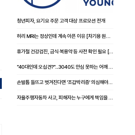
청년피자, 요기요 주문 고객 대상 프로모션 전개
허리 MRI는 정상인데 계속 아픈 이유 [차기용 원장 칼럼]
휴가철 건강검진, 금식·복용약 등 사전 확인 필요 [정도감 원장 칼럼]
"40대인데 오십견?"...3040도 안심 못하는 어깨 유착성 관절낭염
손발톱 들뜨고 벗겨진다면 '조갑박리증' 의심해야 [김철윤 원장 칼럼]
자율주행자동차 사고, 피해자는 누구에게 책임을 물을 수 있을까