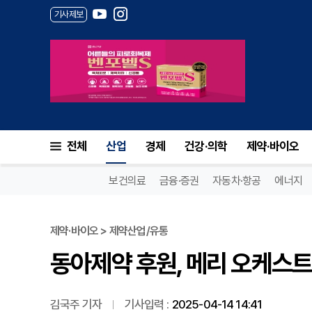
기사제보
동아제약 후원, 메리 오케스트
전체
산업
경제
건강·의학
제약·바이오
보건의료
금융·증권
자동차·항공
에너지
제약·바이오 > 제약산업/유통
동아제약 후원, 메리 오케스
김국주 기자
기사입력 :
2025-04-14 14:41