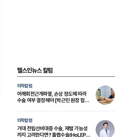
헬스인뉴스 칼럼
의학칼럼
어깨회전근개파열, 손상 정도에 따라
수술 여부 결정해야 [박근민 원장 칼
럼]
의학칼럼
거대 전립선비대증 수술, 재발 가능성
까지 고려한다면? 홀렙수술(HoLEP)