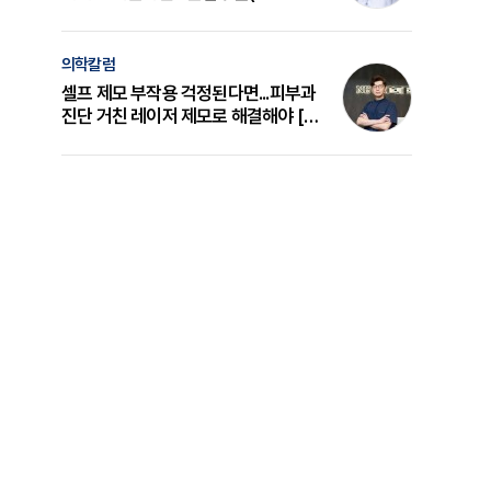
의 원리와 선택 기준 [길건 원장 칼럼]
의학칼럼
셀프 제모 부작용 걱정된다면...피부과
진단 거친 레이저 제모로 해결해야 [변
준석 원장 칼럼]