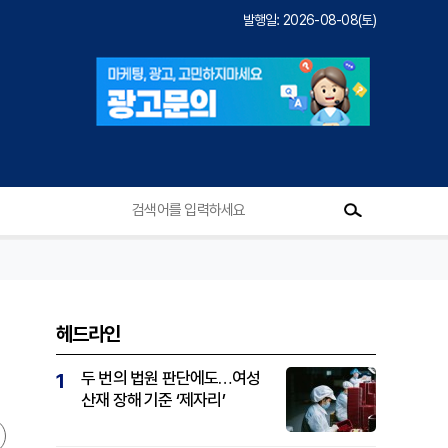
발행일: 2026-08-08(토)
헤드라인
두 번의 법원 판단에도…여성
1
산재 장해 기준 ‘제자리’