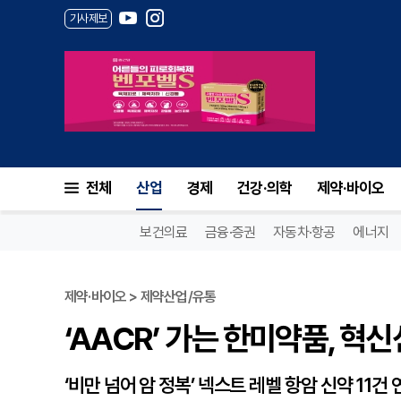
기사제보
‘AACR’ 가는 한미약품, 혁신
전체
산업
경제
건강·의학
제약·바이오
보건의료
금융·증권
자동차·항공
에너지
제약·바이오 > 제약산업/유통
‘AACR’ 가는 한미약품, 혁
‘비만 넘어 암 정복’ 넥스트 레벨 항암 신약 11건