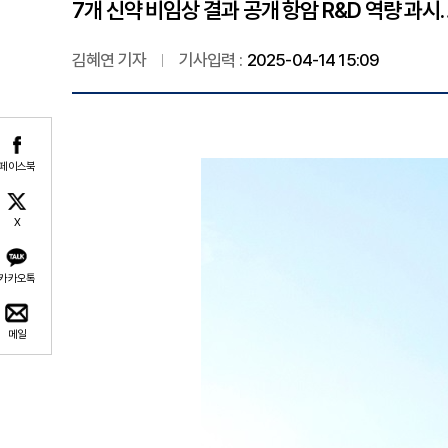
7개 신약 비임상 결과 공개 항암 R&D 역량 과시
김혜연 기자
기사입력 :
2025-04-14 15:09
페이스북
X
카카오톡
메일