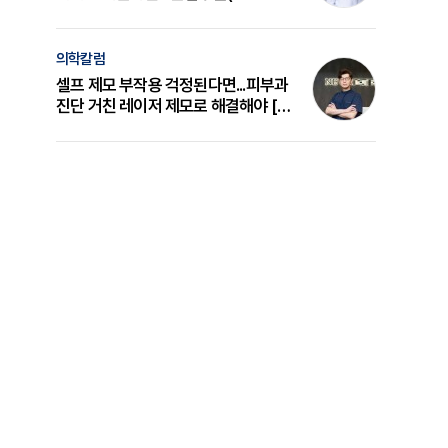
의 원리와 선택 기준 [길건 원장 칼럼]
의학칼럼
셀프 제모 부작용 걱정된다면...피부과
진단 거친 레이저 제모로 해결해야 [변
준석 원장 칼럼]