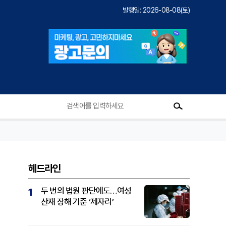
발행일: 2026-08-08(토)
헤드라인
두 번의 법원 판단에도…여성
1
산재 장해 기준 ‘제자리’