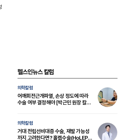
성
헬스인뉴스 칼럼
의학칼럼
어깨회전근개파열, 손상 정도에 따라
수술 여부 결정해야 [박근민 원장 칼
럼]
의학칼럼
거대 전립선비대증 수술, 재발 가능성
까지 고려한다면? 홀렙수술(HoLEP)