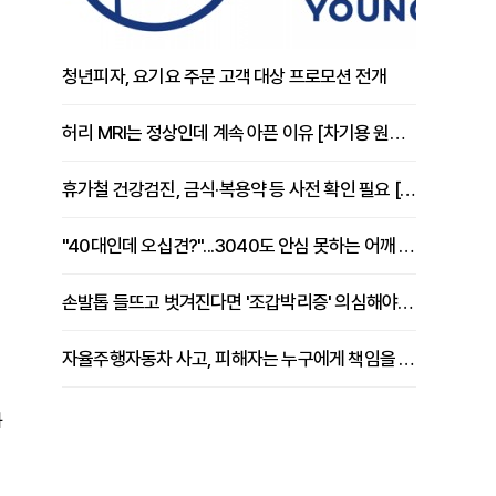
청년피자, 요기요 주문 고객 대상 프로모션 전개
허리 MRI는 정상인데 계속 아픈 이유 [차기용 원장 칼럼]
휴가철 건강검진, 금식·복용약 등 사전 확인 필요 [정도감 원장 칼럼]
"40대인데 오십견?"...3040도 안심 못하는 어깨 유착성 관절낭염
손발톱 들뜨고 벗겨진다면 '조갑박리증' 의심해야 [김철윤 원장 칼럼]
자율주행자동차 사고, 피해자는 누구에게 책임을 물을 수 있을까
화