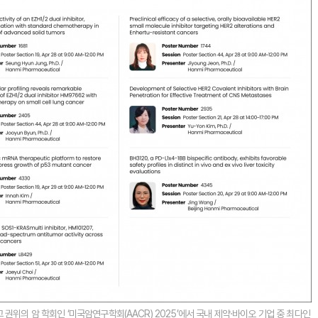
권위의 암 학회인 ‘미국암연구학회(AACR) 2025’에서 국내 제약·바이오 기업 중 최다인