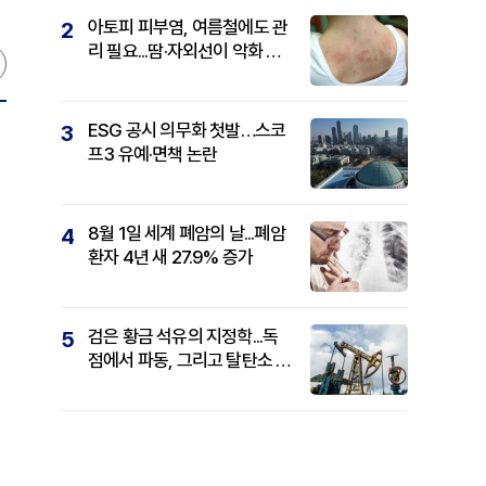
아토피 피부염, 여름철에도 관
2
리 필요...땀·자외선이 악화 요
인
ESG 공시 의무화 첫발…스코
3
프3 유예·면책 논란
8월 1일 세계 폐암의 날...폐암
4
환자 4년 새 27.9% 증가
검은 황금 석유의 지정학...독
5
점에서 파동, 그리고 탈탄소 패
권까지