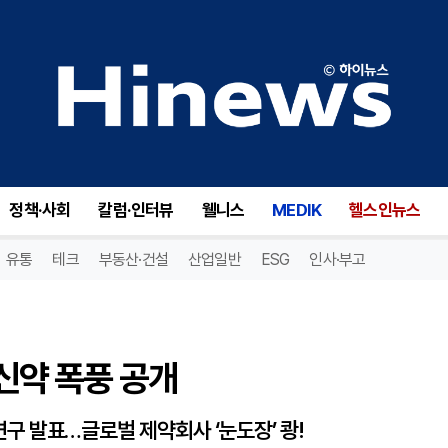
신약 폭풍 공개
정책·사회
칼럼·인터뷰
웰니스
MEDIK
헬스인뉴스
유통
테크
부동산·건설
산업일반
ESG
인사·부고
신신약 폭풍 공개
 연구 발표…글로벌 제약회사 ‘눈도장’ 쾅!