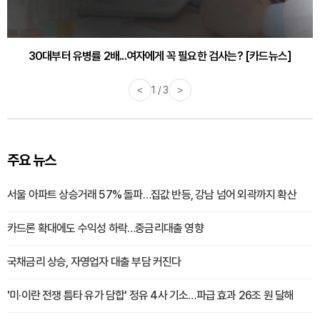
30대부터 유병률 2배...여자에게 꼭 필요한 검사는? [카드뉴스]
<
2 / 3
>
주요 뉴스
서울 아파트 상승거래 57% 돌파…집값 반등, 강남 넘어 외곽까지 확산
카드론 확대에도 수익성 하락…중금리대출 영향
국채금리 상승, 자영업자 대출 부담 커진다
'미·이란 전쟁 틈타 유가 담합' 정유 4사 기소…파급 효과 26조 원 달해