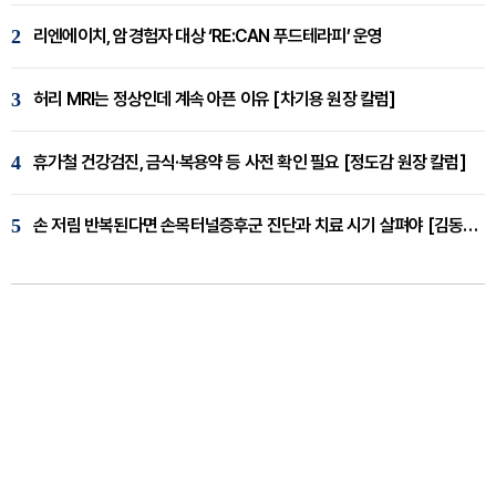
2
리엔에이치, 암경험자 대상 ‘RE:CAN 푸드테라피’ 운영
3
허리 MRI는 정상인데 계속 아픈 이유 [차기용 원장 칼럼]
4
휴가철 건강검진, 금식·복용약 등 사전 확인 필요 [정도감 원장 칼럼]
5
손 저림 반복된다면 손목터널증후군 진단과 치료 시기 살펴야 [김동현 원장 칼럼]