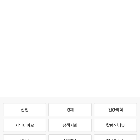
산업
경제
건강·의학
제약·바이오
정책·사회
칼럼·인터뷰