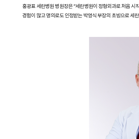
홍광표 세란병원 병원장은 “세란병원이 정형외과로 처음 시작
경험이 많고 명의로도 인정받는 박영식 부장의 초빙으로 세란