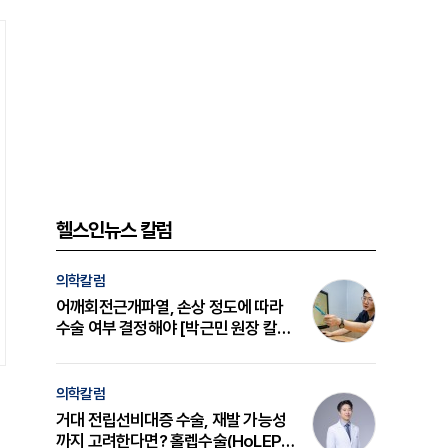
헬스인뉴스 칼럼
의학칼럼
어깨회전근개파열, 손상 정도에 따라
수술 여부 결정해야 [박근민 원장 칼
럼]
의학칼럼
거대 전립선비대증 수술, 재발 가능성
까지 고려한다면? 홀렙수술(HoLEP)