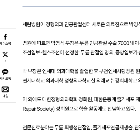
세란병원이 정형외과 인공관절센터 새로운 의료진으로 박영식
병원에 따르면 박영식 부장은 무릎 인공관절 수술 7000례 이상의
페이스북
조선일보-헬스조선이 선정한 ‘무릎 관절염 명의, 중앙일보가 선
X
박 부장은 연세대 의과대학을 졸업한 후 부천연세사랑병원 원
카카오톡
연세대학교 의과대학 정형외과학교실 외래교수 경희대학교 
메일
이 외에도 대한정형외과학회 정회원, 대한운동계 줄기세포 재생 의학회 
Repair Society) 정회원으로 학술 활동에도 전념하고 있다.
전문진료분야는 무릎 퇴행성관절염, 줄기세포연골재생술, 관