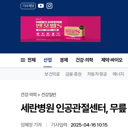
기사제보
세란병원 인공관절센터, 무릎 
전체
산업
경제
건강·의학
제약·바이오
보건의료
금융·증권
자동차·항공
에너지
건강·의학 > 건강일반
세란병원 인공관절센터, 무릎 
임혜정 기자
기사입력 :
2025-04-16 10:15