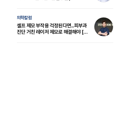
의 원리와 선택 기준 [길건 원장 칼럼]
의학칼럼
셀프 제모 부작용 걱정된다면...피부과
진단 거친 레이저 제모로 해결해야 [변
준석 원장 칼럼]