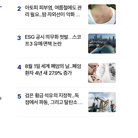
아토피 피부염, 여름철에도 관
2
리 필요...땀·자외선이 악화 요
인
ESG 공시 의무화 첫발…스코
3
프3 유예·면책 논란
8월 1일 세계 폐암의 날...폐암
4
환자 4년 새 27.9% 증가
검은 황금 석유의 지정학...독
5
e
점에서 파동, 그리고 탈탄소 패
권까지