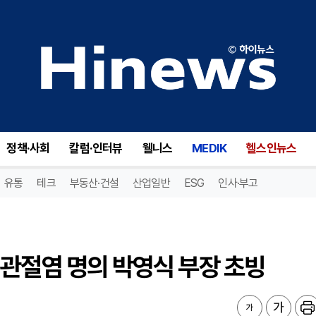
관절염 명의 박영식 부장 초빙
정책·사회
칼럼·인터뷰
웰니스
MEDIK
헬스인뉴스
유통
테크
부동산·건설
산업일반
ESG
인사·부고
관절염 명의 박영식 부장 초빙