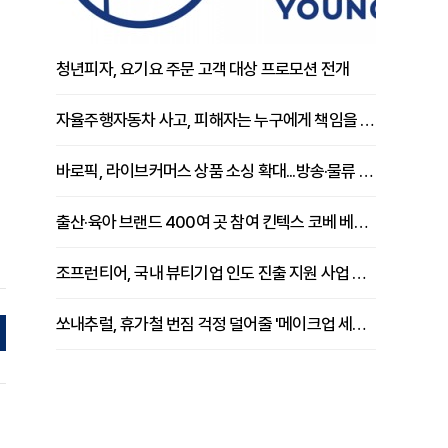
청년피자, 요기요 주문 고객 대상 프로모션 전개
자율주행자동차 사고, 피해자는 누구에게 책임을 물을 수 있을까
바로픽, 라이브커머스 상품 소싱 확대...방송·물류 원스톱 지원 강화
출산·육아 브랜드 400여 곳 참여 킨텍스 코베 베이비페어 개막
조프런티어, 국내 뷰티기업 인도 진출 지원 사업 추진
쏘내추럴, 휴가철 번짐 걱정 덜어줄 '메이크업 세팅 멀티 매직 실러' 제안