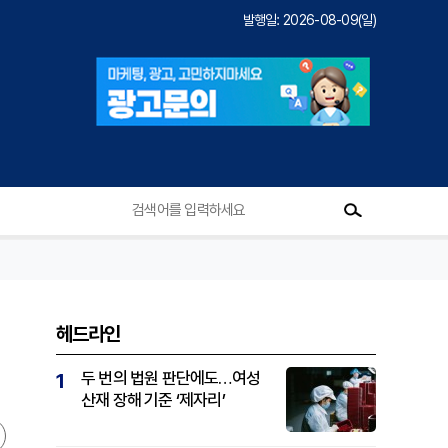
발행일: 2026-08-09(일)
헤드라인
두 번의 법원 판단에도…여성
1
산재 장해 기준 ‘제자리’