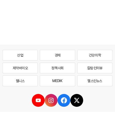
산업
경제
건강·의학
제약·바이오
정책·사회
칼럼·인터뷰
웰니스
MEDI·K
헬스인뉴스