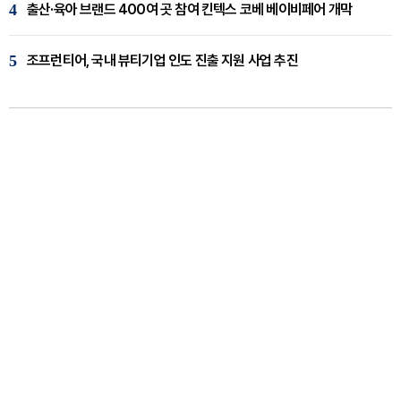
4
출산·육아 브랜드 400여 곳 참여 킨텍스 코베 베이비페어 개막
5
조프런티어, 국내 뷰티기업 인도 진출 지원 사업 추진