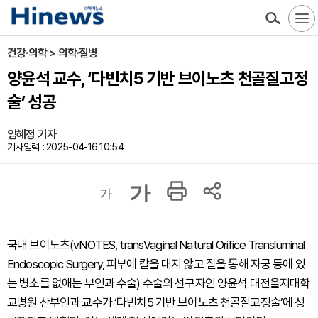
건강·의학 > 의학·질병
양윤석 교수, ‘다빈치5 기반 브이노츠 천골질고정
술’ 성공
임혜정 기자
기사입력 : 2025-04-16 10:54
가
가
국내 브이노츠(vNOTES, transVaginal Natural Orifice Transluminal
Endoscopic Surgery, 피부에 칼을 대지 않고 질을 통해 자궁 등에 있
는 병소를 없애는 부인과 수술) 수술의 선구자인 양윤석 대전을지대학
교병원 산부인과 교수가 ‘다빈치5 기반 브이노츠 천골질고정술’에 성