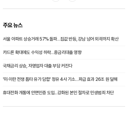
주요 뉴스
서울 아파트 상승거래 57% 돌파…집값 반등, 강남 넘어 외곽까지 확산
카드론 확대에도 수익성 하락…중금리대출 영향
국채금리 상승, 자영업자 대출 부담 커진다
'미·이란 전쟁 틈타 유가 담합' 정유 4사 기소…파급 효과 26조 원 달해
휴대전화 개통에 안면인증 도입...강화된 본인 절차로 민생범죄 차단