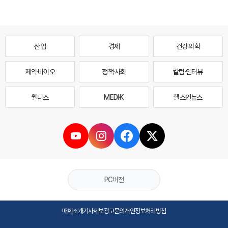
산업
경제
건강·의학
제약·바이오
정책·사회
칼럼·인터뷰
웰니스
MEDI·K
헬스인뉴스
PC버전
매체소개
기사제보
광고문의
개인정보처리방침