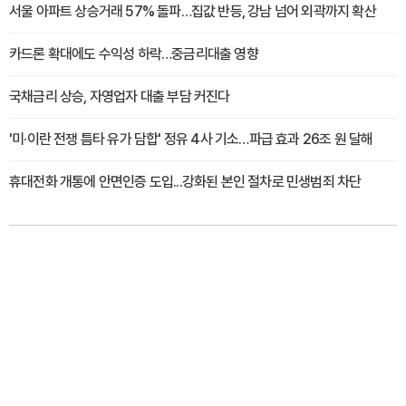
서울 아파트 상승거래 57% 돌파…집값 반등, 강남 넘어 외곽까지 확산
카드론 확대에도 수익성 하락…중금리대출 영향
국채금리 상승, 자영업자 대출 부담 커진다
'미·이란 전쟁 틈타 유가 담합' 정유 4사 기소…파급 효과 26조 원 달해
휴대전화 개통에 안면인증 도입...강화된 본인 절차로 민생범죄 차단