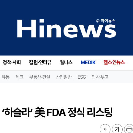
‘하슬라’ 美 FDA 정식 리스팅
정책·사회
칼럼·인터뷰
웰니스
MEDIK
헬스인뉴스
유통
테크
부동산·건설
산업일반
ESG
인사·부고
 ‘하슬라’ 美 FDA 정식 리스팅