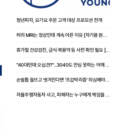
청년피자, 요기요 주문 고객 대상 프로모션 전개
허리 MRI는 정상인데 계속 아픈 이유 [차기용 원장 칼럼]
휴가철 건강검진, 금식·복용약 등 사전 확인 필요 [정도감 원장 칼럼]
"40대인데 오십견?"...3040도 안심 못하는 어깨 유착성 관절낭염
손발톱 들뜨고 벗겨진다면 '조갑박리증' 의심해야 [김철윤 원장 칼럼]
자율주행자동차 사고, 피해자는 누구에게 책임을 물을 수 있을까