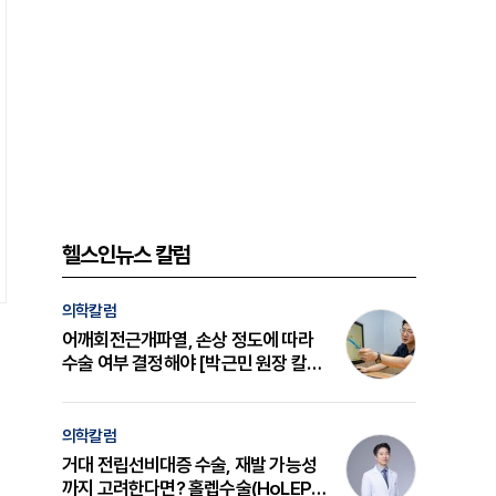
헬스인뉴스 칼럼
의학칼럼
어깨회전근개파열, 손상 정도에 따라
수술 여부 결정해야 [박근민 원장 칼
럼]
의학칼럼
거대 전립선비대증 수술, 재발 가능성
까지 고려한다면? 홀렙수술(HoLEP)