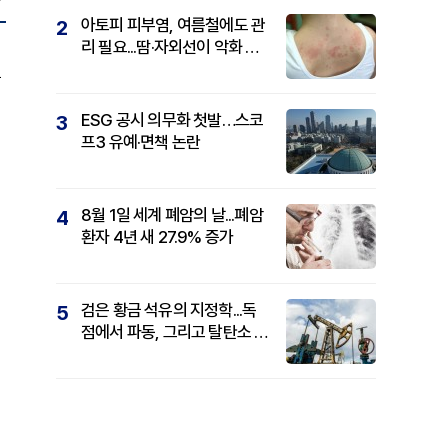
아토피 피부염, 여름철에도 관
2
리 필요...땀·자외선이 악화 요
인
국
ESG 공시 의무화 첫발…스코
3
프3 유예·면책 논란
8월 1일 세계 폐암의 날...폐암
4
환자 4년 새 27.9% 증가
검은 황금 석유의 지정학...독
5
점에서 파동, 그리고 탈탄소 패
권까지