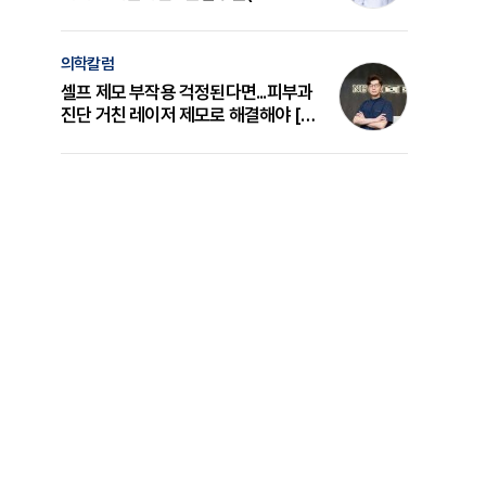
의 원리와 선택 기준 [길건 원장 칼럼]
의학칼럼
셀프 제모 부작용 걱정된다면...피부과
진단 거친 레이저 제모로 해결해야 [변
준석 원장 칼럼]