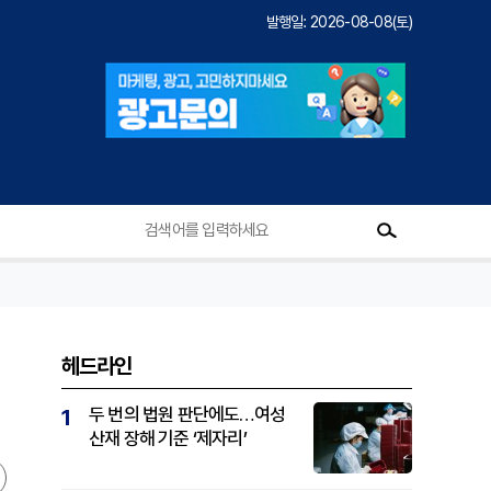
발행일: 2026-08-08(토)
헤드라인
두 번의 법원 판단에도…여성
1
산재 장해 기준 ‘제자리’