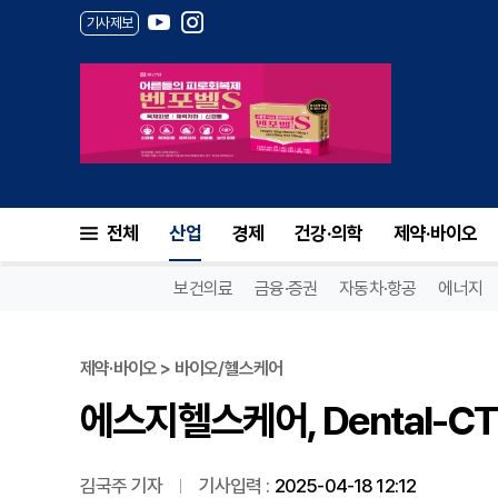
기사제보
에스지헬스케어, Dental-CT 
전체
산업
경제
건강·의학
제약·바이오
보건의료
금융·증권
자동차·항공
에너지
제약·바이오 > 바이오/헬스케어
에스지헬스케어, Dental-CT
김국주 기자
기사입력 :
2025-04-18 12:12