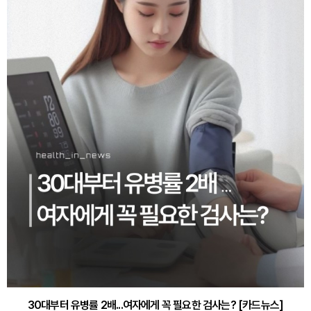
30대부터 유병률 2배...여자에게 꼭 필요한 검사는? [카드뉴스]
감기·독감 예방하고 면역력 높이는 4가지 영양제 [카드뉴스]