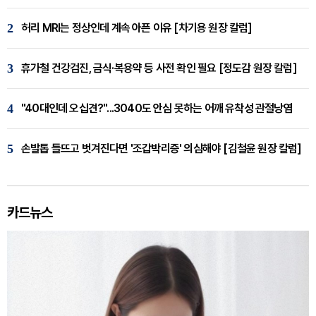
2
허리 MRI는 정상인데 계속 아픈 이유 [차기용 원장 칼럼]
3
휴가철 건강검진, 금식·복용약 등 사전 확인 필요 [정도감 원장 칼럼]
4
"40대인데 오십견?"...3040도 안심 못하는 어깨 유착성 관절낭염
5
손발톱 들뜨고 벗겨진다면 '조갑박리증' 의심해야 [김철윤 원장 칼럼]
카드뉴스