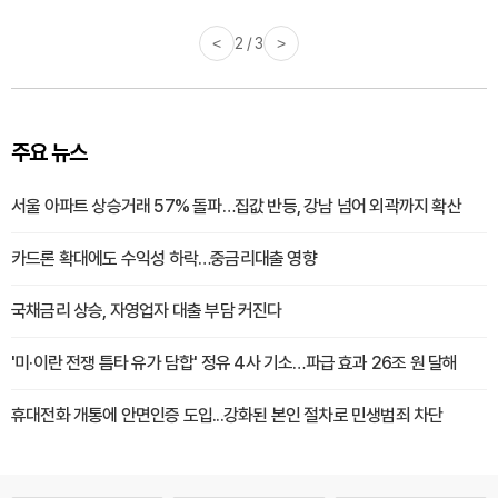
<
2 / 3
>
주요 뉴스
서울 아파트 상승거래 57% 돌파…집값 반등, 강남 넘어 외곽까지 확산
카드론 확대에도 수익성 하락…중금리대출 영향
국채금리 상승, 자영업자 대출 부담 커진다
'미·이란 전쟁 틈타 유가 담합' 정유 4사 기소…파급 효과 26조 원 달해
휴대전화 개통에 안면인증 도입...강화된 본인 절차로 민생범죄 차단