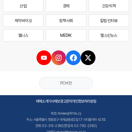
산업
경제
건강·의학
제약·바이오
정책·사회
칼럼·인터뷰
웰니스
MEDI·K
헬스인뉴스
PC버전
매체소개
기사제보
광고문의
개인정보처리방침
제호: hinews(하이뉴스)
주소: 서울특별시 영등포구 국제금융로2길 17 시티플라자 421호
전화: 02-313-2382(편집국: 02-782-2382)