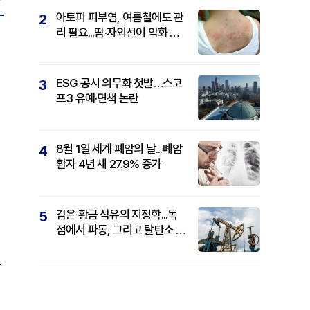
아토피 피부염, 여름철에도 관
2
리 필요...땀·자외선이 악화 요
인
ESG 공시 의무화 첫발…스코
3
프3 유예·면책 논란
8월 1일 세계 폐암의 날...폐암
4
환자 4년 새 27.9% 증가
검은 황금 석유의 지정학...독
5
점에서 파동, 그리고 탈탄소 패
권까지
도