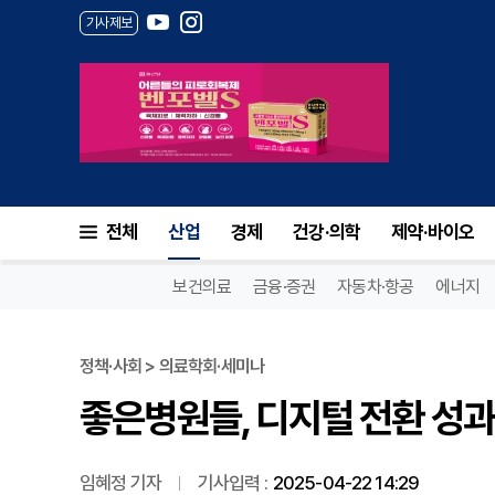
기사제보
좋은병원들, 디지털 전환 성과 공
전체
산업
경제
건강·의학
제약·바이오
보건의료
금융·증권
자동차·항공
에너지
정책·사회 > 의료학회·세미나
좋은병원들, 디지털 전환 성과 공
임혜정 기자
기사입력 :
2025-04-22 14:29