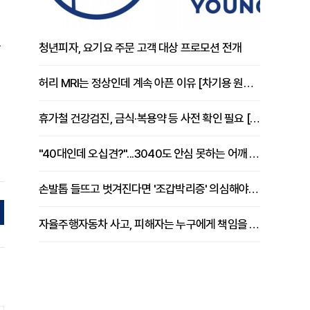
을
청년피자, 요기요 주문 고객 대상 프로모션 전개
허리 MRI는 정상인데 계속 아픈 이유 [차기용 원장 칼럼]
휴가철 건강검진, 금식·복용약 등 사전 확인 필요 [정도감 원장 칼럼]
"40대인데 오십견?"...3040도 안심 못하는 어깨 유착성 관절낭염
손발톱 들뜨고 벗겨진다면 '조갑박리증' 의심해야 [김철윤 원장 칼럼]
자율주행자동차 사고, 피해자는 누구에게 책임을 물을 수 있을까