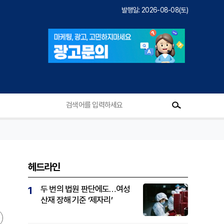
발행일: 2026-08-08(토)
헤드라인
두 번의 법원 판단에도…여성
1
산재 장해 기준 ‘제자리’