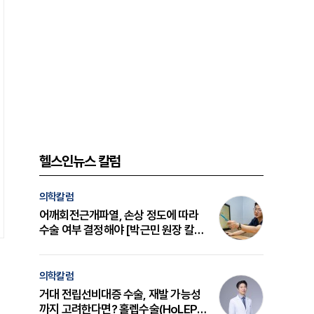
헬스인뉴스 칼럼
의학칼럼
어깨회전근개파열, 손상 정도에 따라
수술 여부 결정해야 [박근민 원장 칼
럼]
의학칼럼
거대 전립선비대증 수술, 재발 가능성
까지 고려한다면? 홀렙수술(HoLEP)