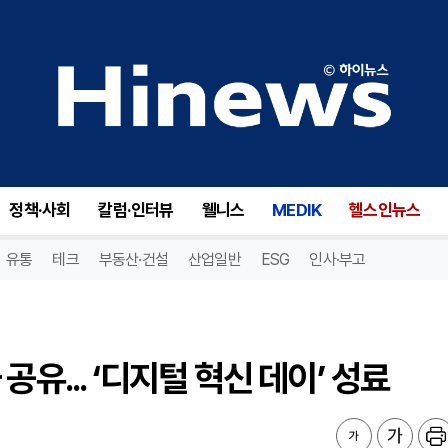
유... ‘디지털 혁신 데이’ 성료
정책·사회
칼럼·인터뷰
웰니스
MEDIK
헬스인뉴스
유통
테크
부동산·건설
산업일반
ESG
인사·부고
유... ‘디지털 혁신 데이’ 성료