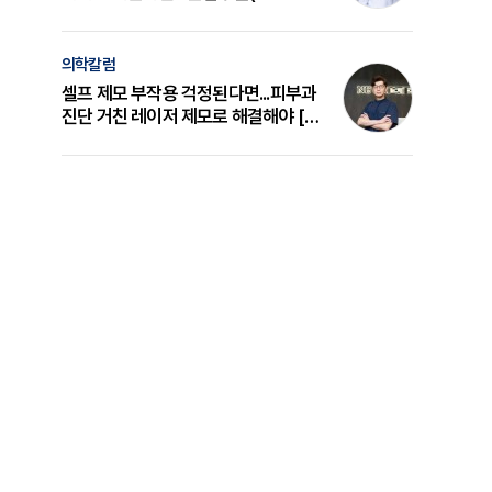
의 원리와 선택 기준 [길건 원장 칼럼]
의학칼럼
셀프 제모 부작용 걱정된다면...피부과
진단 거친 레이저 제모로 해결해야 [변
준석 원장 칼럼]