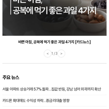
바쁜 아침, 공복에 먹기 좋은 과일 4가지 [카드뉴스]
<
1 / 3
>
주요 뉴스
서울 아파트 상승거래 57% 돌파…집값 반등, 강남 넘어 외곽까지 확산
카드론 확대에도 수익성 하락…중금리대출 영향