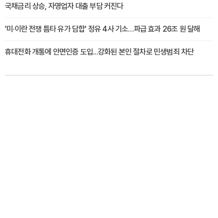
국채금리 상승, 자영업자 대출 부담 커진다
'미·이란 전쟁 틈타 유가 담합' 정유 4사 기소…파급 효과 26조 원 달해
휴대전화 개통에 안면인증 도입...강화된 본인 절차로 민생범죄 차단