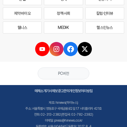
제약·바이오
정책·사회
칼럼·인터뷰
웰니스
MEDI·K
헬스인뉴스
PC버전
매체소개
기사제보
광고문의
개인정보처리방침
제호: hinews(하이뉴스)
주소: 서울특별시 영등포구 국제금융로2길 17 시티플라자 421호
전화: 02-313-2382(편집국: 02-782-2382)
이메일: press@hinews.co.kr
등록번호: 서울,아04641 | 등록일: 2017. 8. 4