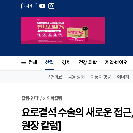
기사제보
전체
산업
경제
건강·의학
제약·바이오
보건의료
금융·증권
자동차·항공
에너지
칼럼·인터뷰 > 의학칼럼
요로결석 수술의 새로운 접근,
원장 칼럼]