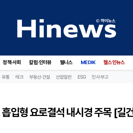
요로결석 수술의 새로운 접근, 흡입형 요로결석 내시경 주목 [길건 원장 칼럼]
정책·사회
칼럼·인터뷰
웰니스
MEDIK
헬스인뉴스
유통
테크
부동산·건설
산업일반
ESG
인사·부고
 흡입형 요로결석 내시경 주목 [길