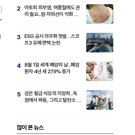
아토피 피부염, 여름철에도 관
2
리 필요...땀·자외선이 악화 요
인
ESG 공시 의무화 첫발…스코
3
이
프3 유예·면책 논란
8월 1일 세계 폐암의 날...폐암
4
환자 4년 새 27.9% 증가
검은 황금 석유의 지정학...독
5
점에서 파동, 그리고 탈탄소 패
권까지
많이 본 뉴스