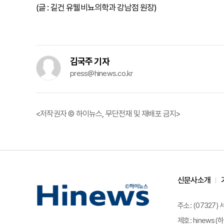
(글 : 길건 유웰비뇨의학과 강남점 원장)
김국주 기자
press@hinews.co.kr
<저작권자 © 하이뉴스, 무단전재 및 재배포 금지>
신문사소개
주소: (07327)
제호: hinews(하