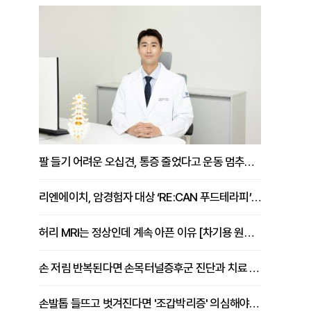
팔 들기 어려운 오십견, 통증 줄었다고 운동 멈추면 안 되는 이유 [이병욱 원장 칼럼]
리엔에이치, 암경험자 대상 ‘RE:CAN 푸드테라피’ 운영
허리 MRI는 정상인데 계속 아픈 이유 [차기용 원장 칼럼]
손 저림 반복된다면 손목터널증후군 진단과 치료 시기 살펴야 [김동현 원장 칼럼]
손발톱 들뜨고 벗겨진다면 '조갑박리증' 의심해야 [김철윤 원장 칼럼]