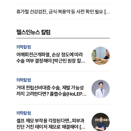
휴가철 건강검진, 금식·복용약 등 사전 확인 필요 [정도감 원장 칼럼]
헬스인뉴스 칼럼
의학칼럼
어깨회전근개파열, 손상 정도에 따라
수술 여부 결정해야 [박근민 원장 칼
럼]
의학칼럼
거대 전립선비대증 수술, 재발 가능성
까지 고려한다면? 홀렙수술(HoLEP)
의 원리와 선택 기준 [길건 원장 칼럼]
의학칼럼
셀프 제모 부작용 걱정된다면...피부과
진단 거친 레이저 제모로 해결해야 [변