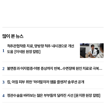
많이 본 뉴스
척추관협착증 치료, 양방향 척추 내시경으로 개선
1
도움 [이석원 원장 칼럼]
2
불면증과 어지럼증·이명 증상까지 반복...수면장애 원인 치료로 극복해야
3
킵, 아침 피부 위한 '하이알차저 앰플 클렌저' 솔루션 공개
4
정관수술을 바라보는 젊은 부부들의 달라진 시선 [윤지환 원장 칼럼]