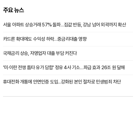
주요 뉴스
서울 아파트 상승거래 57% 돌파…집값 반등, 강남 넘어 외곽까지 확산
카드론 확대에도 수익성 하락…중금리대출 영향
국채금리 상승, 자영업자 대출 부담 커진다
'미·이란 전쟁 틈타 유가 담합' 정유 4사 기소…파급 효과 26조 원 달해
휴대전화 개통에 안면인증 도입...강화된 본인 절차로 민생범죄 차단