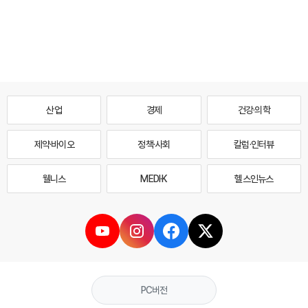
산업
경제
건강·의학
제약·바이오
정책·사회
칼럼·인터뷰
웰니스
MEDI·K
헬스인뉴스
PC버전