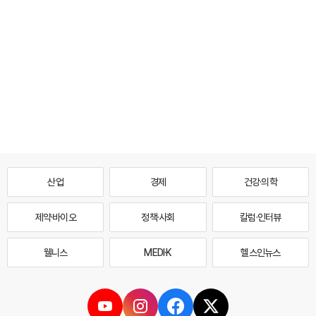
산업
경제
건강·의학
제약·바이오
정책·사회
칼럼·인터뷰
웰니스
MEDI·K
헬스인뉴스