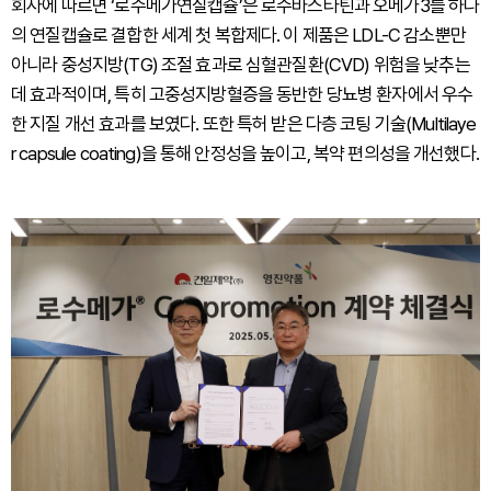
회사에 따르면 ‘로수메가연질캡슐’은 로수바스타틴과 오메가3를 하나
의 연질캡슐로 결합한 세계 첫 복합제다. 이 제품은 LDL-C 감소뿐만
아니라 중성지방(TG) 조절 효과로 심혈관질환(CVD) 위험을 낮추는
데 효과적이며, 특히 고중성지방혈증을 동반한 당뇨병 환자에서 우수
한 지질 개선 효과를 보였다. 또한 특허 받은 다층 코팅 기술(Multilaye
r capsule coating)을 통해 안정성을 높이고, 복약 편의성을 개선했다.