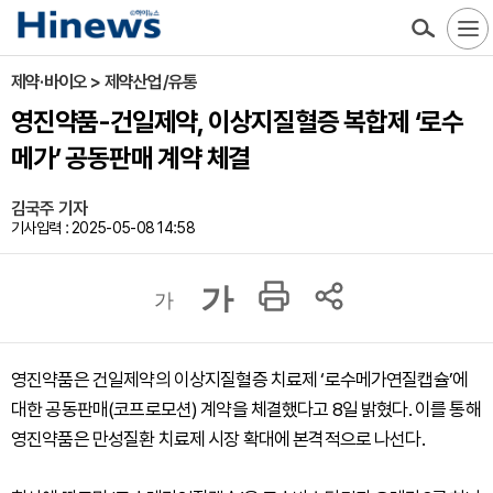
제약·바이오 > 제약산업/유통
영진약품-건일제약, 이상지질혈증 복합제 ‘로수
메가’ 공동판매 계약 체결
김국주 기자
기사입력 : 2025-05-08 14:58
가
가
영진약품은 건일제약의 이상지질혈증 치료제 ‘로수메가연질캡슐’에
대한 공동판매(코프로모션) 계약을 체결했다고 8일 밝혔다. 이를 통해
영진약품은 만성질환 치료제 시장 확대에 본격적으로 나선다.