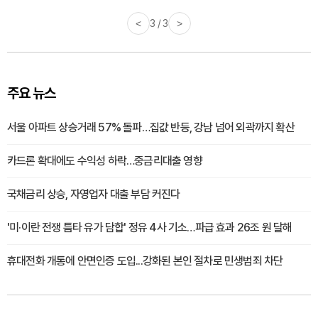
<
3 / 3
>
주요 뉴스
서울 아파트 상승거래 57% 돌파…집값 반등, 강남 넘어 외곽까지 확산
카드론 확대에도 수익성 하락…중금리대출 영향
국채금리 상승, 자영업자 대출 부담 커진다
'미·이란 전쟁 틈타 유가 담합' 정유 4사 기소…파급 효과 26조 원 달해
휴대전화 개통에 안면인증 도입...강화된 본인 절차로 민생범죄 차단