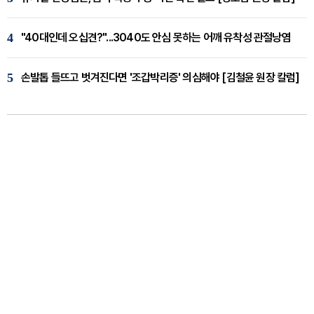
4
"40대인데 오십견?"...3040도 안심 못하는 어깨 유착성 관절낭염
5
손발톱 들뜨고 벗겨진다면 '조갑박리증' 의심해야 [김철윤 원장 칼럼]