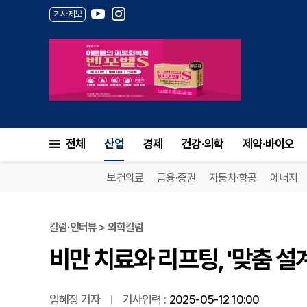
기사제보
비만 치료와 리프팅, '맞춤 설계
전체
산업
경제
건강·의학
제약·바이오
보건의료
금융·증권
자동차·항공
에너지
칼럼·인터뷰 > 의학칼럼
비만 치료와 리프팅, '맞춤 설
임혜정 기자
기사입력 :
2025-05-12 10:00