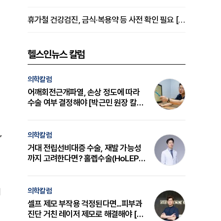
휴가철 건강검진, 금식·복용약 등 사전 확인 필요 [정도감 원장 칼럼]
헬스인뉴스 칼럼
의학칼럼
어깨회전근개파열, 손상 정도에 따라
수술 여부 결정해야 [박근민 원장 칼
럼]
,
의학칼럼
거대 전립선비대증 수술, 재발 가능성
까지 고려한다면? 홀렙수술(HoLEP)
의 원리와 선택 기준 [길건 원장 칼럼]
의학칼럼
이
셀프 제모 부작용 걱정된다면...피부과
진단 거친 레이저 제모로 해결해야 [변