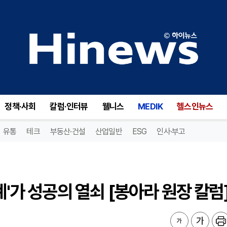
'가 성공의 열쇠 [봉아라 원장 칼럼]
정책·사회
칼럼·인터뷰
웰니스
MEDIK
헬스인뉴스
유통
테크
부동산·건설
산업일반
ESG
인사·부고
계'가 성공의 열쇠 [봉아라 원장 칼럼