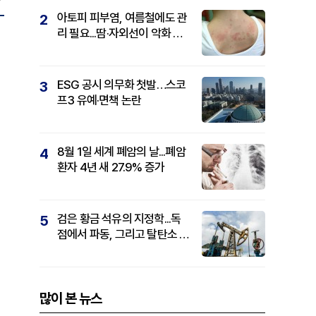
아토피 피부염, 여름철에도 관
2
리 필요...땀·자외선이 악화 요
인
ESG 공시 의무화 첫발…스코
3
프3 유예·면책 논란
8월 1일 세계 폐암의 날...폐암
4
환자 4년 새 27.9% 증가
검은 황금 석유의 지정학...독
5
점에서 파동, 그리고 탈탄소 패
권까지
많이 본 뉴스