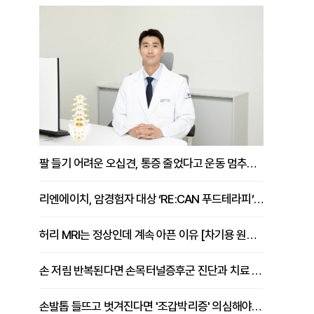
팔 들기 어려운 오십견, 통증 줄었다고 운동 멈추면 안 되는 이유 [이병욱 원장 칼럼]
리엔에이치, 암경험자 대상 ‘RE:CAN 푸드테라피’ 운영
허리 MRI는 정상인데 계속 아픈 이유 [차기용 원장 칼럼]
손 저림 반복된다면 손목터널증후군 진단과 치료 시기 살펴야 [김동현 원장 칼럼]
손발톱 들뜨고 벗겨진다면 '조갑박리증' 의심해야 [김철윤 원장 칼럼]