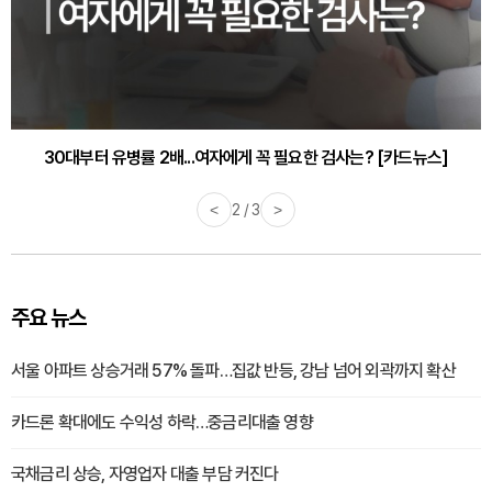
30대부터 유병률 2배...여자에게 꼭 필요한 검사는? [카드뉴스]
감기·독감 예방하고 면역력 높이는 4가지 영양제 [카드뉴스]
<
2 / 3
>
주요 뉴스
서울 아파트 상승거래 57% 돌파…집값 반등, 강남 넘어 외곽까지 확산
카드론 확대에도 수익성 하락…중금리대출 영향
국채금리 상승, 자영업자 대출 부담 커진다