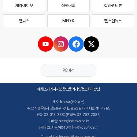
제약·바이오
정책·사회
칼럼·인터뷰
웰니스
MEDI·K
헬스인뉴스
PC버전
매체소개
기사제보
광고문의
개인정보처리방침
제호: hinews(하이뉴스)
주소: 서울특별시 영등포구 국제금융로2길 17 시티플라자 421호
전화: 02-313-2382(편집국: 02-782-2382)
이메일: press@hinews.co.kr
등록번호: 서울,아04641 | 등록일: 2017. 8. 4
Copyright by Hinews. All rights reserved.