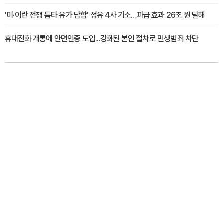
'미·이란 전쟁 틈타 유가 담합' 정유 4사 기소…파급 효과 26조 원 달해
휴대전화 개통에 안면인증 도입...강화된 본인 절차로 민생범죄 차단