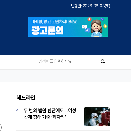
발행일: 2026-08-08(토)
헤드라인
두 번의 법원 판단에도…여성
1
산재 장해 기준 ‘제자리’