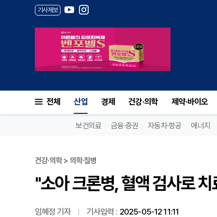
기사제보
"소아 크론병, 혈액 검사로 치료
전체
산업
경제
건강·의학
제약·바이오
보건의료
금융·증권
자동차·항공
에너지
건강·의학 > 의학·질병
"소아 크론병, 혈액 검사로 치
임혜정 기자
기사입력 :
2025-05-12 11:11