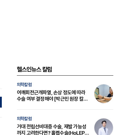
료
헬스인뉴스 칼럼
의학칼럼
어깨회전근개파열, 손상 정도에 따라
수술 여부 결정해야 [박근민 원장 칼
럼]
의학칼럼
거대 전립선비대증 수술, 재발 가능성
까지 고려한다면? 홀렙수술(HoLEP)