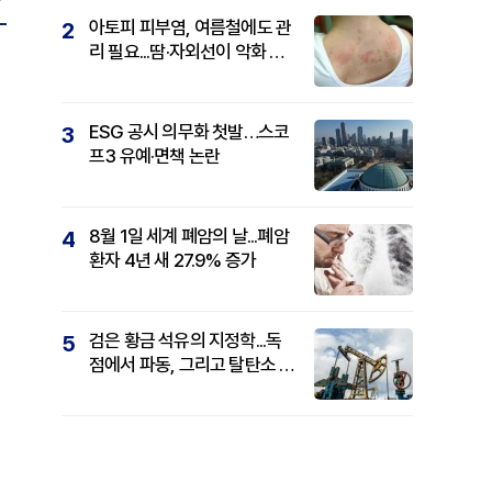
아토피 피부염, 여름철에도 관
2
리 필요...땀·자외선이 악화 요
인
ESG 공시 의무화 첫발…스코
3
프3 유예·면책 논란
8월 1일 세계 폐암의 날...폐암
4
환자 4년 새 27.9% 증가
검은 황금 석유의 지정학...독
5
점에서 파동, 그리고 탈탄소 패
권까지