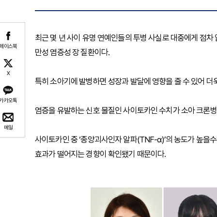
최근 몇 년 사이 유명 연예인들의 투병 사실로 대중에게 점차
페이스북
만성 염증성 장 질환이다.
X
특히 소아기에 발병하면 성장과 발달에 영향을 줄 수 있어 더
카카오톡
염증을 유발하는 신호 물질인 사이토카인 수치가 소아 크론병
메일
사이토카인 중 ‘종양괴사인자 알파(TNF-α)’의 농도가 높을수록
효과가 떨어지는 경향이 확인됐기 때문이다.