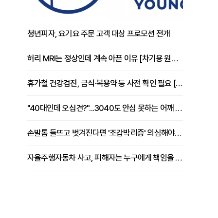
청년피자, 요기요 주문 고객 대상 프로모션 전개
허리 MRI는 정상인데 계속 아픈 이유 [차기용 원장 칼럼]
휴가철 건강검진, 금식·복용약 등 사전 확인 필요 [정도감 원장 칼럼]
"40대인데 오십견?"...3040도 안심 못하는 어깨 유착성 관절낭염
손발톱 들뜨고 벗겨진다면 '조갑박리증' 의심해야 [김철윤 원장 칼럼]
자율주행자동차 사고, 피해자는 누구에게 책임을 물을 수 있을까