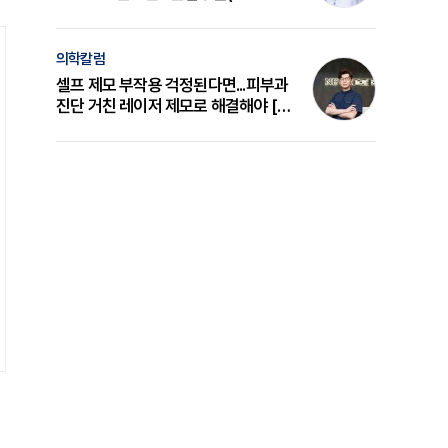
의 원리와 선택 기준 [길건 원장 칼럼]
의학칼럼
셀프 제모 부작용 걱정된다면...피부과
진단 거친 레이저 제모로 해결해야 [변
준석 원장 칼럼]