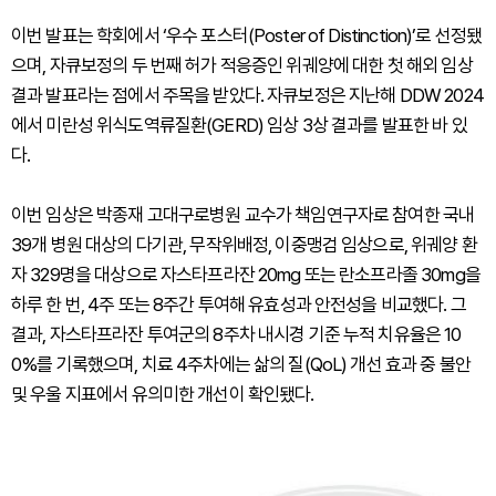
이번 발표는 학회에서 ‘우수 포스터(Poster of Distinction)’로 선정됐
으며, 자큐보정의 두 번째 허가 적응증인 위궤양에 대한 첫 해외 임상
결과 발표라는 점에서 주목을 받았다. 자큐보정은 지난해 DDW 2024
에서 미란성 위식도역류질환(GERD) 임상 3상 결과를 발표한 바 있
다.
이번 임상은 박종재 고대구로병원 교수가 책임연구자로 참여한 국내
39개 병원 대상의 다기관, 무작위배정, 이중맹검 임상으로, 위궤양 환
자 329명을 대상으로 자스타프라잔 20mg 또는 란소프라졸 30mg을
하루 한 번, 4주 또는 8주간 투여해 유효성과 안전성을 비교했다. 그
결과, 자스타프라잔 투여군의 8주차 내시경 기준 누적 치유율은 10
0%를 기록했으며, 치료 4주차에는 삶의 질(QoL) 개선 효과 중 불안
및 우울 지표에서 유의미한 개선이 확인됐다.