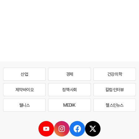
산업
경제
건강·의학
제약·바이오
정책·사회
칼럼·인터뷰
웰니스
MEDI·K
헬스인뉴스