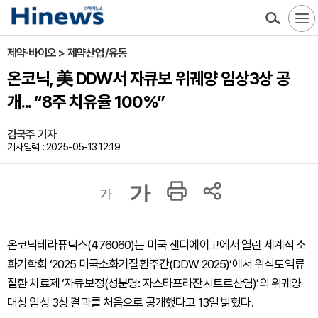
제약·바이오 > 제약산업/유통
온코닉, 美 DDW서 자큐보 위궤양 임상3상 공
개... “8주 치유율 100%”
김국주 기자
기사입력 : 2025-05-13 12:19
가
가
온코닉테라퓨틱스(476060)는 미국 샌디에이고에서 열린 세계적 소
화기학회 ‘2025 미국소화기질환주간(DDW 2025)’에서 위식도역류
질환 치료제 ‘자큐보정(성분명: 자스타프라잔시트르산염)’의 위궤양
대상 임상 3상 결과를 처음으로 공개했다고 13일 밝혔다.