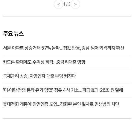
<
1 / 3
>
주요 뉴스
서울 아파트 상승거래 57% 돌파…집값 반등, 강남 넘어 외곽까지 확산
카드론 확대에도 수익성 하락…중금리대출 영향
국채금리 상승, 자영업자 대출 부담 커진다
'미·이란 전쟁 틈타 유가 담합' 정유 4사 기소…파급 효과 26조 원 달해
휴대전화 개통에 안면인증 도입...강화된 본인 절차로 민생범죄 차단