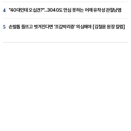
4
"40대인데 오십견?"...3040도 안심 못하는 어깨 유착성 관절낭염
5
손발톱 들뜨고 벗겨진다면 '조갑박리증' 의심해야 [김철윤 원장 칼럼]