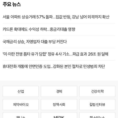
주요 뉴스
서울 아파트 상승거래 57% 돌파…집값 반등, 강남 넘어 외곽까지 확산
카드론 확대에도 수익성 하락…중금리대출 영향
국채금리 상승, 자영업자 대출 부담 커진다
'미·이란 전쟁 틈타 유가 담합' 정유 4사 기소…파급 효과 26조 원 달해
휴대전화 개통에 안면인증 도입...강화된 본인 절차로 민생범죄 차단
산업
경제
건강·의학
제약·바이오
정책·사회
칼럼·인터뷰
웰니스
MEDI·K
헬스인뉴스