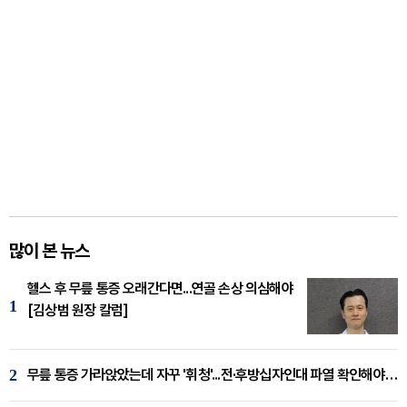
많이 본 뉴스
헬스 후 무릎 통증 오래간다면...연골 손상 의심해야
1
[김상범 원장 칼럼]
2
무릎 통증 가라앉았는데 자꾸 '휘청'...전·후방십자인대 파열 확인해야 [곽우경 원장 칼럼]