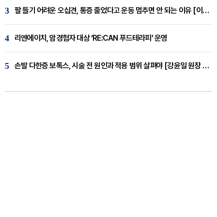
3
팔 들기 어려운 오십견, 통증 줄었다고 운동 멈추면 안 되는 이유 [이병욱 원장 칼럼]
4
리엔에이치, 암경험자 대상 ‘RE:CAN 푸드테라피’ 운영
5
손발 다한증 보톡스, 시술 전 원인과 적용 범위 살펴야 [강윤일 원장 칼럼]