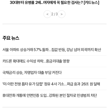
30대부터 유병률 2배...여자에게 꼭 필요한 검사는? [카드뉴스]
감기·독감 예방하고 면역력 높이는 4가지 영양제 [카드뉴스]
<
2 / 3
>
주요 뉴스
서울 아파트 상승거래 57% 돌파…집값 반등, 강남 넘어 외곽까지 확산
카드론 확대에도 수익성 하락…중금리대출 영향
국채금리 상승, 자영업자 대출 부담 커진다
'미·이란 전쟁 틈타 유가 담합' 정유 4사 기소…파급 효과 26조 원 달해
휴대전화 개통에 안면인증 도입...강화된 본인 절차로 민생범죄 차단