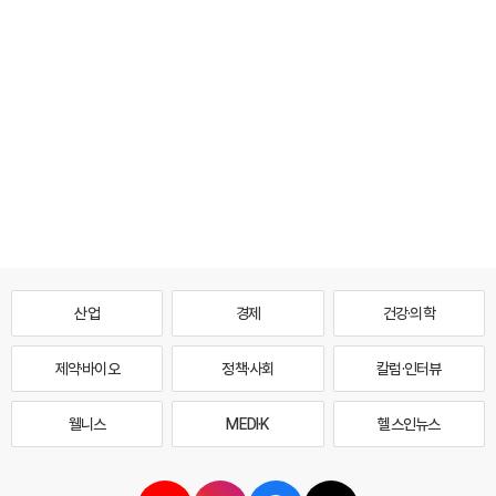
산업
경제
건강·의학
제약·바이오
정책·사회
칼럼·인터뷰
웰니스
MEDI·K
헬스인뉴스